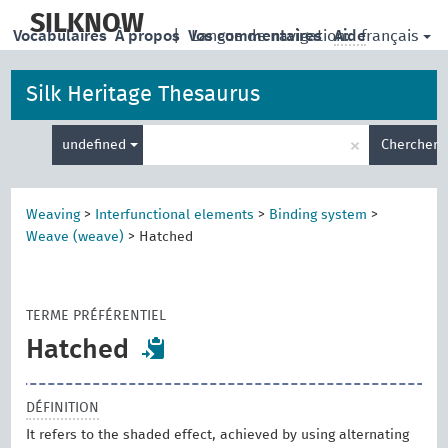
skip
to
SILKNOW
français
Vocabulaires
À propos
|
Vos commentaires
Langue de navigation:
Aide
main
content
Silk Heritage Thesaurus
Entrez
×
undefined
Chercher
votre
terme
de
recherche
Weaving
>
Interfunctional elements
>
Binding system
>
Weave (weave)
>
Hatched
TERME PRÉFÉRENTIEL
Hatched
DÉFINITION
It refers to the shaded effect, achieved by using alternating