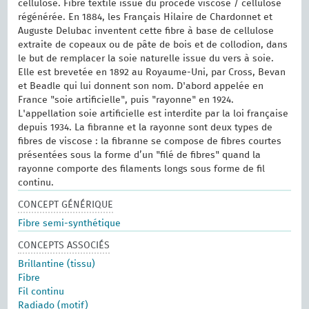
cellulose. Fibre textile issue du procédé viscose / cellulose
régénérée. En 1884, les Français Hilaire de Chardonnet et
Auguste Delubac inventent cette fibre à base de cellulose
extraite de copeaux ou de pâte de bois et de collodion, dans
le but de remplacer la soie naturelle issue du vers à soie.
Elle est brevetée en 1892 au Royaume-Uni, par Cross, Bevan
et Beadle qui lui donnent son nom. D'abord appelée en
France "soie artificielle", puis "rayonne" en 1924.
L'appellation soie artificielle est interdite par la loi française
depuis 1934. La fibranne et la rayonne sont deux types de
fibres de viscose : la fibranne se compose de fibres courtes
présentées sous la forme d’un "filé de fibres" quand la
rayonne comporte des filaments longs sous forme de fil
continu.
CONCEPT GÉNÉRIQUE
Fibre semi-synthétique
CONCEPTS ASSOCIÉS
Brillantine (tissu)
Fibre
Fil continu
Radiado (motif)