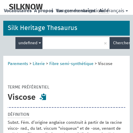
skip
to
SILKNOW
français
Vocabulaires
À propos
|
Vos commentaires
Langue de navigation:
Aide
main
content
Silk Heritage Thesaurus
Entrez
×
undefined
Chercher
votre
terme
de
recherche
Parements
>
Literie
>
Fibre semi-synthétique
>
Viscose
TERME PRÉFÉRENTIEL
Viscose
DÉFINITION
Subst. Fém. d’origine anglaise construit à partir de la racine
visco- rad., du lat. viscum "visqueux" et de -ose, venant de