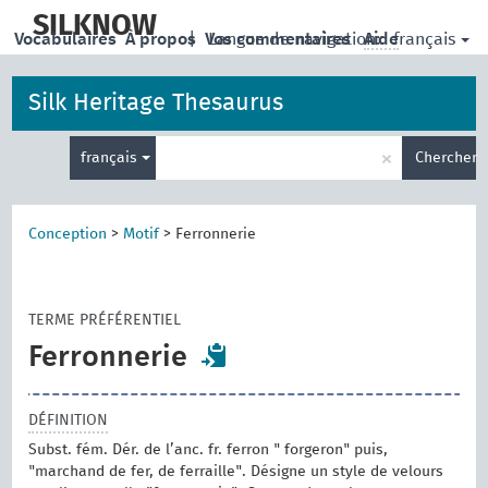
skip
to
SILKNOW
français
Vocabulaires
À propos
|
Vos commentaires
Langue de navigation:
Aide
main
content
Silk Heritage Thesaurus
Entrez
×
français
Chercher
votre
terme
de
recherche
Conception
>
Motif
>
Ferronnerie
TERME PRÉFÉRENTIEL
Ferronnerie
DÉFINITION
Subst. fém. Dér. de l’anc. fr. ferron " forgeron" puis,
"marchand de fer, de ferraille". Désigne un style de velours