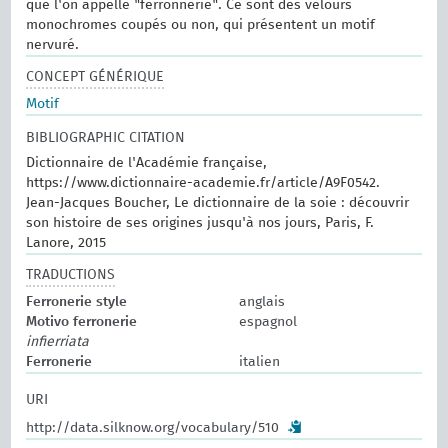
que l'on appelle "ferronnerie". Ce sont des velours
monochromes coupés ou non, qui présentent un motif
nervuré.
CONCEPT GÉNÉRIQUE
Motif
BIBLIOGRAPHIC CITATION
Dictionnaire de l'Académie française,
https://www.dictionnaire-academie.fr/article/A9F0542.
Jean-Jacques Boucher, Le dictionnaire de la soie : découvrir
son histoire de ses origines jusqu'à nos jours, Paris, F.
Lanore, 2015
TRADUCTIONS
Ferronerie style
anglais
Motivo ferronerie
espagnol
infierriata
Ferronerie
italien
URI
http://data.silknow.org/vocabulary/510