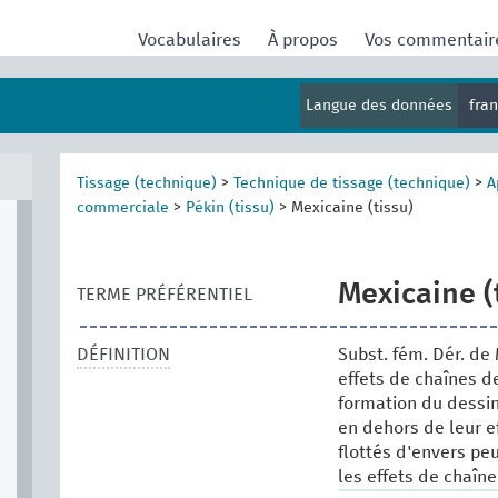
Vocabulaires
À propos
Vos commentai
Langue des données
fra
Tissage (technique)
>
Technique de tissage (technique)
>
A
commerciale
>
Pékin (tissu)
>
Mexicaine (tissu)
Mexicaine (
TERME PRÉFÉRENTIEL
DÉFINITION
Subst. fém. Dér. d
effets de chaînes d
formation du dessin
en dehors de leur eff
flottés d'envers pe
les effets de chaîn