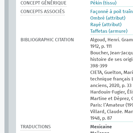
CONCEPT GÉNÉRIQUE
Pékin (tissu)
CONCEPTS ASSOCIÉS
Façonné à poil traîn
Ombré (attribut)
Rayé (attribut)
Taffetas (armure)
BIBLIOGRAPHIC CITATION
Algoud, Henri. Gram
1912, p. 111
Boucher, Jean-Jacqu
histoire de ses origi
398-399
CIETA, Guelton, Mari
technique français 
anciens, 2020, p. 33
Hardouin-Fugier, Él
Martine et Déprez, C
Paris: l’Amateur (199
Villard, Claude. Man
1948, p. 87
TRADUCTIONS
Mexicaine