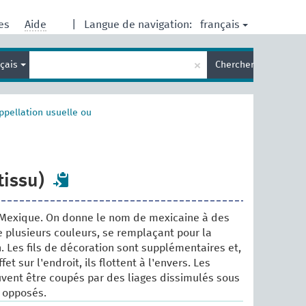
français
res
Aide
|
Langue de navigation:
Entrez
×
nçais
Chercher
votre
terme
de
recherche
ppellation usuelle ou
tissu)
e Mexique. On donne le nom de mexicaine à des
e plusieurs couleurs, se remplaçant pour la
. Les fils de décoration sont supplémentaires et,
et sur l'endroit, ils flottent à l'envers. Les
uvent être coupés par des liages dissimulés sous
e opposés.