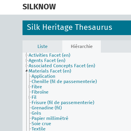
skip
to
SILKNOW
main
content
Silk Heritage Thesaurus
Liste
Hiérarchie
Activities Facet (en)
Agents Facet (en)
Associated Concepts Facet (en)
Materials Facet (en)
Application
Chenille (fil de passementerie)
Fibre
Fibroïne
Fil
Frisure (fil de passementerie)
Grenadine (fil)
Grès
Papier millimétré
Soie crue
Textile