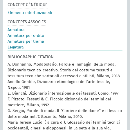
CONCEPT GÉNÉRIQUE
Elementi interfunzionali
CONCEPTS ASSOCIÉS
Armatura
Armatura per ordito
Armatura per trama
Legatura
BIBLIOGRAPHIC CITATION
A. Donnanno, Modabolario. Parole e immagini della moda.
Dizionario tecnico-creativo. Storia del costume tessuti e
tessitura tecniche sartoriali accessori e stilisti, Milano, 2018
Aniello Gentile, Dizionario etimologico dell'arte tessile,
Napoli, 1981
E. Bianchi, Dizionario internazionale dei tessuti, Como, 1997
F. Pizzato, Tessuti & C. Piccolo dizionario dei termini del
mestiere, Milano, 1992
G. Sergio, Parole di moda. Il "Corriere delle dame" e il lessico
della moda nell'Ottocento, Milano, 2010.
Maria Teresa Lucidi ( a cura di), Glossario dei termini tecnici
occidentali, cinesi e giapponesi, in La seta e la sua via,