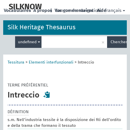
skip
to
SILKNOW
français
Vocabulaires
À propos
|
Vos commentaires
Langue de navigation:
Aide
main
content
Silk Heritage Thesaurus
Entrez
×
undefined
Chercher
votre
terme
de
recherche
Tessitura
>
Elementi interfunzionali
>
Intreccio
TERME PRÉFÉRENTIEL
Intreccio
DÉFINITION
s.m. Nell'industria tessile è la disposizione dei fili dell'ordito
e della trama che formano il tessuto