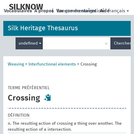
skip
to
SILKNOW
français
Vocabulaires
À propos
|
Vos commentaires
Langue de navigation:
Aide
main
content
Silk Heritage Thesaurus
Entrez
×
undefined
Chercher
votre
terme
de
recherche
Weaving
>
Interfunctional elements
>
Crossing
TERME PRÉFÉRENTIEL
Crossing
DÉFINITION
n. The resulting action of crossing a thing over another. The
resulting action of a intersection.