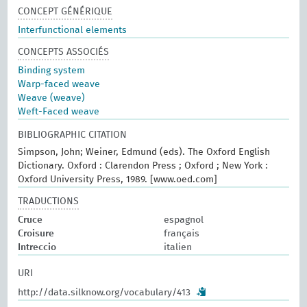
CONCEPT GÉNÉRIQUE
Interfunctional elements
CONCEPTS ASSOCIÉS
Binding system
Warp-faced weave
Weave (weave)
Weft-Faced weave
BIBLIOGRAPHIC CITATION
Simpson, John; Weiner, Edmund (eds). The Oxford English
Dictionary. Oxford : Clarendon Press ; Oxford ; New York :
Oxford University Press, 1989. [www.oed.com]
TRADUCTIONS
Cruce
espagnol
Croisure
français
Intreccio
italien
URI
http://data.silknow.org/vocabulary/413