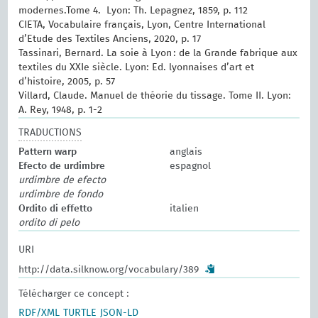
modernes.‎Tome 4. ‎ Lyon: Th. Lepagnez, 1859, p. 112
CIETA, Vocabulaire français, Lyon, Centre International
d’Etude des Textiles Anciens, 2020, p. 17
Tassinari, Bernard. La soie à Lyon : de la Grande fabrique aux
textiles du XXIe siècle. Lyon: Ed. lyonnaises d’art et
d’histoire, 2005, p. 57
Villard, Claude. Manuel de théorie du tissage. Tome II. Lyon:
A. Rey, 1948, p. 1-2
TRADUCTIONS
Pattern warp
anglais
Efecto de urdimbre
espagnol
urdimbre de efecto
urdimbre de fondo
Ordito di effetto
italien
ordito di pelo
URI
http://data.silknow.org/vocabulary/389
Télécharger ce concept :
RDF/XML
TURTLE
JSON-LD