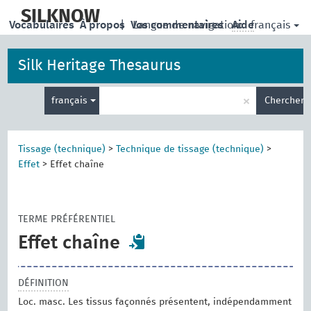
skip
to
SILKNOW
français
Vocabulaires
À propos
|
Vos commentaires
Langue de navigation:
Aide
main
content
Silk Heritage Thesaurus
Entrez
×
français
Chercher
votre
terme
de
recherche
Tissage (technique)
>
Technique de tissage (technique)
>
Effet
>
Effet chaîne
TERME PRÉFÉRENTIEL
Effet chaîne
DÉFINITION
Loc. masc. Les tissus façonnés présentent, indépendamment