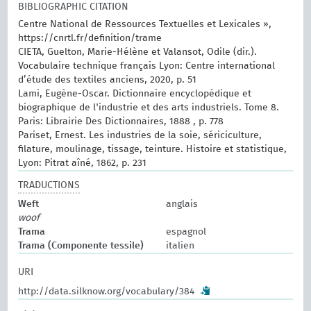
BIBLIOGRAPHIC CITATION
Centre National de Ressources Textuelles et Lexicales »,
https://cnrtl.fr/definition/trame
CIETA, Guelton, Marie-Hélène et Valansot, Odile (dir.).
Vocabulaire technique français Lyon: Centre international
d’étude des textiles anciens, 2020, p. 51
Lami, Eugène-Oscar. Dictionnaire encyclopédique et
biographique de l'industrie et des arts industriels. Tome 8.
Paris: Librairie Des Dictionnaires, 1888 , p. 778
Pariset, Ernest. Les industries de la soie, sériciculture,
filature, moulinage, tissage, teinture. Histoire et statistique,
Lyon: Pitrat aîné, 1862, p. 231
TRADUCTIONS
Weft
anglais
woof
Trama
espagnol
Trama (Componente tessile)
italien
URI
http://data.silknow.org/vocabulary/384