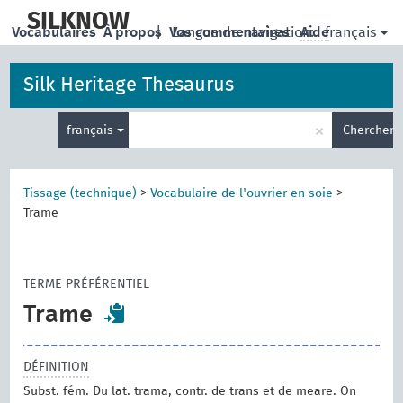
skip
to
SILKNOW
français
Vocabulaires
À propos
|
Vos commentaires
Langue de navigation:
Aide
main
content
Silk Heritage Thesaurus
Entrez
×
français
Chercher
votre
terme
de
recherche
Tissage (technique)
>
Vocabulaire de l'ouvrier en soie
>
Trame
TERME PRÉFÉRENTIEL
Trame
DÉFINITION
Subst. fém. Du lat. trama, contr. de trans et de meare. On