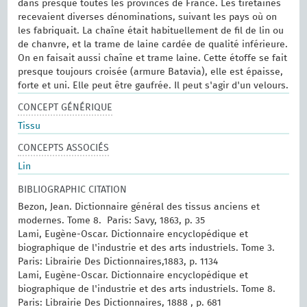
dans presque toutes les provinces de France. Les tiretaines
recevaient diverses dénominations, suivant les pays où on
les fabriquait. La chaîne était habituellement de fil de lin ou
de chanvre, et la trame de laine cardée de qualité inférieure.
On en faisait aussi chaîne et trame laine. Cette étoffe se fait
presque toujours croisée (armure Batavia), elle est épaisse,
forte et uni. Elle peut être gaufrée. Il peut s'agir d'un velours.
CONCEPT GÉNÉRIQUE
Tissu
CONCEPTS ASSOCIÉS
Lin
BIBLIOGRAPHIC CITATION
Bezon, Jean. Dictionnaire général des tissus anciens et
modernes.‎ Tome 8. ‎ Paris: Savy, 1863, p. 35
Lami, Eugène-Oscar. Dictionnaire encyclopédique et
biographique de l'industrie et des arts industriels. Tome 3.
Paris: Librairie Des Dictionnaires,1883, p. 1134
Lami, Eugène-Oscar. Dictionnaire encyclopédique et
biographique de l'industrie et des arts industriels. Tome 8.
Paris: Librairie Des Dictionnaires, 1888 , p. 681