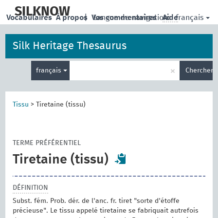
skip
to
SILKNOW
français
Vocabulaires
À propos
|
Vos commentaires
Langue de navigation:
Aide
main
content
Silk Heritage Thesaurus
Entrez
×
français
Chercher
votre
terme
de
recherche
Tissu
>
Tiretaine (tissu)
TERME PRÉFÉRENTIEL
Tiretaine (tissu)
DÉFINITION
Subst. fém. Prob. dér. de l'anc. fr. tiret "sorte d'étoffe
précieuse". Le tissu appelé tiretaine se fabriquait autrefois