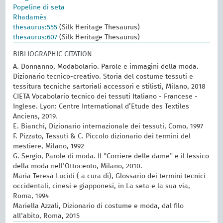
Popeline di seta
Rhadamés
thesaurus:555
(Silk Heritage Thesaurus)
thesaurus:607
(Silk Heritage Thesaurus)
BIBLIOGRAPHIC CITATION
A. Donnanno, Modabolario. Parole e immagini della moda.
Dizionario tecnico-creativo. Storia del costume tessuti e
tessitura tecniche sartoriali accessori e stilisti, Milano, 2018
CIETA Vocabolario tecnico dei tessuti Italiano - Francese -
Inglese. Lyon: Centre International d’Etude des Textiles
Anciens, 2019.
E. Bianchi, Dizionario internazionale dei tessuti, Como, 1997
F. Pizzato, Tessuti & C. Piccolo dizionario dei termini del
mestiere, Milano, 1992
G. Sergio, Parole di moda. Il "Corriere delle dame" e il lessico
della moda nell'Ottocento, Milano, 2010.
Maria Teresa Lucidi ( a cura di), Glossario dei termini tecnici
occidentali, cinesi e giapponesi, in La seta e la sua via,
Roma, 1994
Mariella Azzali, Dizionario di costume e moda, dal filo
all'abito, Roma, 2015