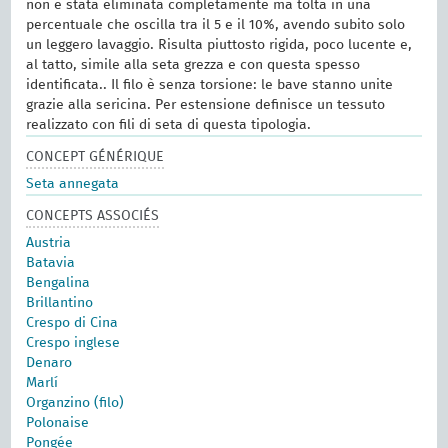
non è stata eliminata completamente ma tolta in una
percentuale che oscilla tra il 5 e il 10%, avendo subito solo
un leggero lavaggio. Risulta piuttosto rigida, poco lucente e,
al tatto, simile alla seta grezza e con questa spesso
identificata.. Il filo è senza torsione: le bave stanno unite
grazie alla sericina. Per estensione definisce un tessuto
realizzato con fili di seta di questa tipologia.
CONCEPT GÉNÉRIQUE
Seta annegata
CONCEPTS ASSOCIÉS
Austria
Batavia
Bengalina
Brillantino
Crespo di Cina
Crespo inglese
Denaro
Marlí
Organzino (filo)
Polonaise
Pongée