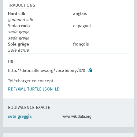
TRADUCTIONS
Hard silk
anglais
gummed silk
Seda cruda
espagnol
seda grege
seda grega
Soie grège
français
Soie écrue
URI
http://data.silknow.org/vocabulary/370
Télécharger ce concept :
RDF/XML
TURTLE
JSON-LD
EQUIVALENCE EXACTE
www.wikidata.org
seta greggia