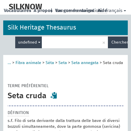
skip
to
SILKNOW
français
Vocabulaires
À propos
|
Vos commentaires
Langue de navigation:
Aide
main
content
Silk Heritage Thesaurus
Entrez
×
undefined
Chercher
votre
terme
de
recherche
...
>
Fibra animale
>
Séta
>
Seta
>
Seta annegata
>
Seta cruda
TERME PRÉFÉRENTIEL
Seta cruda
DÉFINITION
s.f. Filo di seta derivante dalla trattura delle bave di diversi
bozzoli simultaneamente, dove la parte gommosa (sericina)