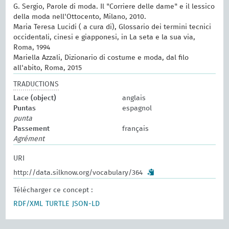
G. Sergio, Parole di moda. Il "Corriere delle dame" e il lessico
della moda nell'Ottocento, Milano, 2010.
Maria Teresa Lucidi ( a cura di), Glossario dei termini tecnici
occidentali, cinesi e giapponesi, in La seta e la sua via,
Roma, 1994
Mariella Azzali, Dizionario di costume e moda, dal filo
all'abito, Roma, 2015
TRADUCTIONS
Lace (object)
anglais
Puntas
espagnol
punta
Passement
français
Agrément
URI
http://data.silknow.org/vocabulary/364
Télécharger ce concept :
RDF/XML
TURTLE
JSON-LD