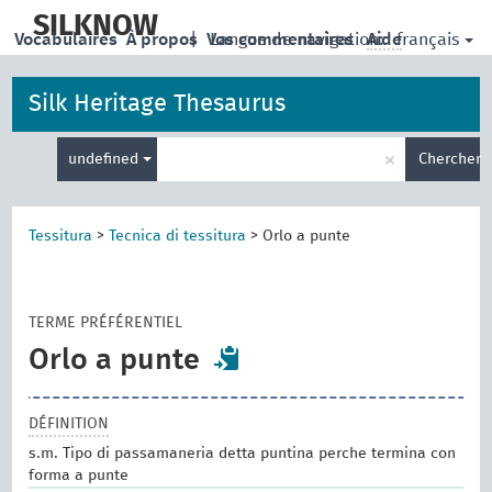
skip
to
SILKNOW
français
Vocabulaires
À propos
|
Vos commentaires
Langue de navigation:
Aide
main
content
Silk Heritage Thesaurus
Entrez
×
undefined
Chercher
votre
terme
de
recherche
Tessitura
>
Tecnica di tessitura
>
Orlo a punte
TERME PRÉFÉRENTIEL
Orlo a punte
DÉFINITION
s.m. Tipo di passamaneria detta puntina perche termina con
forma a punte