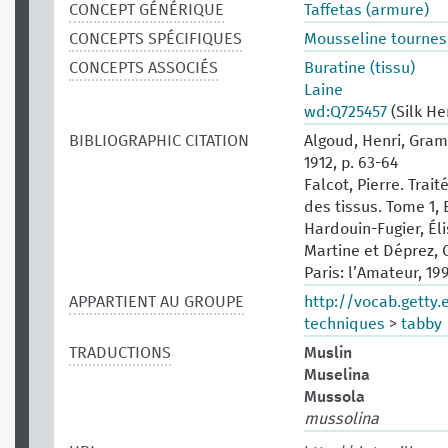
CONCEPT GÉNÉRIQUE
Taffetas (armure)
CONCEPTS SPÉCIFIQUES
Mousseline tourneso
CONCEPTS ASSOCIÉS
Buratine (tissu)
Laine
wd:Q725457
(Silk He
BIBLIOGRAPHIC CITATION
Algoud, Henri, Gram
1912, p. 63-64
Falcot, Pierre. Tra
des tissus. Tome 1, E
Hardouin-Fugier, Él
Martine et Déprez, C
Paris: l’Amateur, 199
APPARTIENT AU GROUPE
http://vocab.getty
techniques
>
tabby
TRADUCTIONS
Muslin
Muselina
Mussola
mussolina