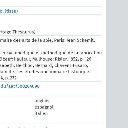
l (tissu)
ritage Thesaurus)
maire des arts de la soie, Paris: Jean Schemit,
ité encyclopédique et méthodique de la fabrication
lbeuf: l’auteur, Mulhouse: Risler, 1852, p. 126
isabeth, Berthod, Bernard, Chavent-Fusaro,
amille. Les étoffes : dictionnaire historique.
4, p. 272
.edu/aat/300264090
anglais
espagnol
italien