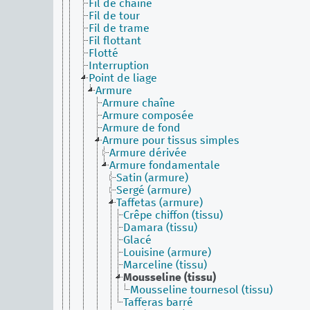
Fil de chaîne
Fil de tour
Fil de trame
Fil flottant
Flotté
Interruption
Point de liage
Armure
Armure chaîne
Armure composée
Armure de fond
Armure pour tissus simples
Armure dérivée
Armure fondamentale
Satin (armure)
Sergé (armure)
Taffetas (armure)
Crêpe chiffon (tissu)
Damara (tissu)
Glacé
Louisine (armure)
Marceline (tissu)
Mousseline (tissu)
Mousseline tournesol (tissu)
Tafferas barré