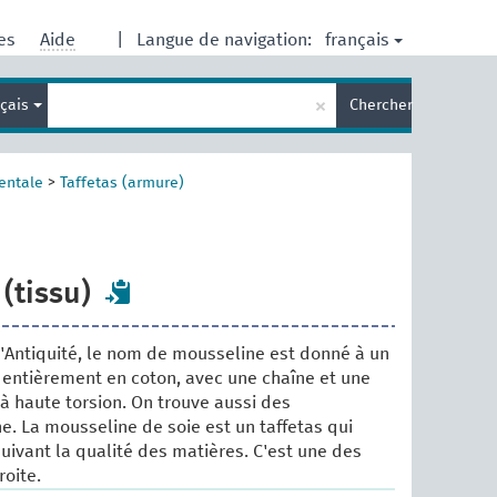
français
res
Aide
|
Langue de navigation:
Entrez
×
nçais
Chercher
votre
terme
de
recherche
entale
>
Taffetas (armure)
(tissu)
l'Antiquité, le nom de mousseline est donné à un
e entièrement en coton, avec une chaîne et une
 à haute torsion. On trouve aussi des
e. La mousseline de soie est un taffetas qui
suivant la qualité des matières. C'est une des
roite.