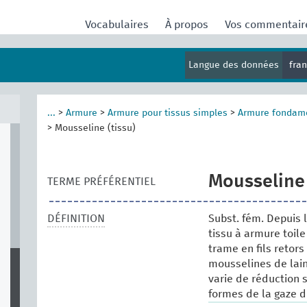
Vocabulaires
À propos
Vos commentai
Langue des données
fra
...
>
Armure
>
Armure pour tissus simples
>
Armure fondam
>
Mousseline (tissu)
Mousseline 
TERME PRÉFÉRENTIEL
DÉFINITION
Subst. fém. Depuis 
tissu à armure toil
trame en fils retors
mousselines de lain
varie de réduction 
formes de la gaze d