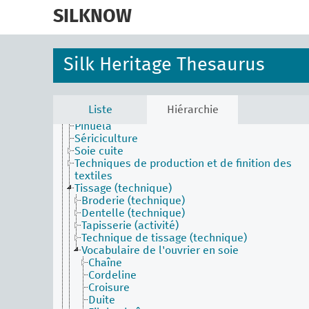
skip
Broder
to
SILKNOW
Contexture
main
Fil pris
Fil sauté
content
Filature (technique)
Silk Heritage Thesaurus
Filature de schappe (technique)
Imprimer (technique)
Moulinage (technique)
Mouliner
Liste
Hiérarchie
Nuancer
Piñuela
Sériciculture
Soie cuite
Techniques de production et de finition des
textiles
Tissage (technique)
Broderie (technique)
Dentelle (technique)
Tapisserie (activité)
Technique de tissage (technique)
Vocabulaire de l'ouvrier en soie
Chaîne
Cordeline
Croisure
Duite