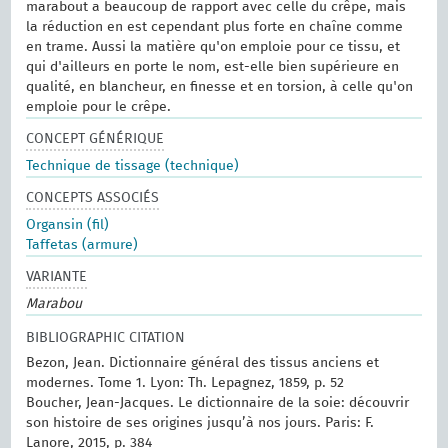
marabout a beaucoup de rapport avec celle du crêpe, mais
la réduction en est cependant plus forte en chaîne comme
en trame. Aussi la matière qu'on emploie pour ce tissu, et
qui d'ailleurs en porte le nom, est-elle bien supérieure en
qualité, en blancheur, en finesse et en torsion, à celle qu'on
emploie pour le crêpe.
CONCEPT GÉNÉRIQUE
Technique de tissage (technique)
CONCEPTS ASSOCIÉS
Organsin (fil)
Taffetas (armure)
VARIANTE
Marabou
BIBLIOGRAPHIC CITATION
Bezon, Jean. Dictionnaire général des tissus anciens et
modernes. ‎Tome 1.‎ Lyon: Th. Lepagnez, 1859, p. 52
Boucher, Jean-Jacques. Le dictionnaire de la soie: découvrir
son histoire de ses origines jusqu’à nos jours. Paris: F.
Lanore, 2015, p. 384