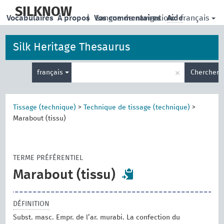
skip
to
SILKNOW
français
Vocabulaires
À propos
|
Vos commentaires
Langue de navigation:
Aide
main
content
Silk Heritage Thesaurus
Entrez
×
français
Chercher
votre
terme
de
recherche
Tissage (technique)
>
Technique de tissage (technique)
>
Marabout (tissu)
TERME PRÉFÉRENTIEL
Marabout (tissu)
DÉFINITION
Subst. masc. Empr. de l’ar. murabi. La confection du