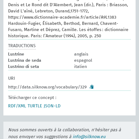
Denis et Le Rond dit D'Alembert, Jean (dir.), Paris : Briasson,
David L'aîné, Lebreton, Durand,1751-1772,
https://www.dictionnaire-academie.fr/article/A9L1383
Hardouin-Fugier, Élisabeth, Berthod, Bernard, Chavent-
Fusaro, Martine et Déprez, Camille. Les étoffes : dictionnaire
historique. Paris: l’Amateur (1994), 2005, p. 250
TRADUCTIONS
Lustrine
anglais
Lustrina de seda
espagnol
Lustrino di seta
italien
URI
http://data.silknow.org/vocabulary/329
Télécharger ce concept :
RDF/XML
TURTLE
JSON-LD
Nous sommes ouverts à la collaboration, n'hésiter pas à
nous envoyer vos suggestions à
info@silknow.eu