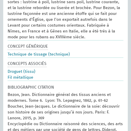
sortes : lustrine à poil, lustrine sans poil, lustrine courante,
et la lustrine rebordée ou liserée et brochée. Pour Bezon, la
lustrine façonnée est une ancienne étoffe qui se fait pour
ornements d'Église, que l'on exportait autrefois dans le
Levant pour certains costumes orientaux. Fabriquée à
Nîmes, en France et à Gênes en Italie, elle a été très à la
mode pour les rubans au XVIIIème siècle.
CONCEPT GÉNÉRIQUE
Technique de tissage (technique)
CONCEPTS ASSOCIÉS
Droguet (tissu)
Fil métallique
BIBLIOGRAPHIC CITATION
Bezon, Jean. Dictionnaire général des tissus anciens et
modernes.‎ Tome 6. ‎ Lyon: Th. Lepagnez, 1862, p. 61-62
Boucher, Jean-Jacques. Le dictionnaire de la soie: découvrir
son histoire de ses origines jusqu’à nos jours. Paris: F.
Lanore, 2015, p. 369
Encyclopédie ou Dictionnaire raisonné des sciences, des arts
et des métiers par une société de gens de lettres, Diderot,