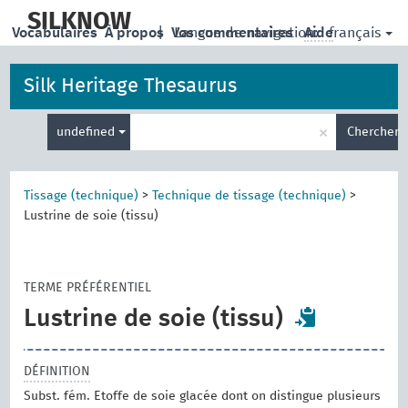
skip
to
SILKNOW
français
Vocabulaires
À propos
|
Vos commentaires
Langue de navigation:
Aide
main
content
Silk Heritage Thesaurus
Entrez
×
undefined
Chercher
votre
terme
de
recherche
Tissage (technique)
>
Technique de tissage (technique)
>
Lustrine de soie (tissu)
TERME PRÉFÉRENTIEL
Lustrine de soie (tissu)
DÉFINITION
Subst. fém. Etoffe de soie glacée dont on distingue plusieurs