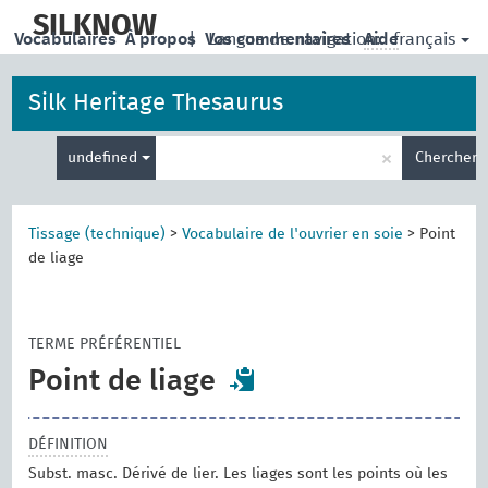
skip
to
SILKNOW
français
Vocabulaires
À propos
|
Vos commentaires
Langue de navigation:
Aide
main
content
Silk Heritage Thesaurus
Entrez
×
undefined
Chercher
votre
terme
de
recherche
Tissage (technique)
>
Vocabulaire de l'ouvrier en soie
>
Point
de liage
TERME PRÉFÉRENTIEL
Point de liage
DÉFINITION
Subst. masc. Dérivé de lier. Les liages sont les points où les