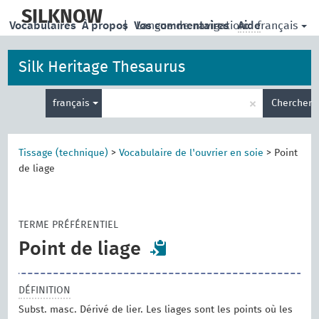
skip
to
SILKNOW
français
Vocabulaires
À propos
|
Vos commentaires
Langue de navigation:
Aide
main
content
Silk Heritage Thesaurus
Entrez
×
français
Chercher
votre
terme
de
recherche
Tissage (technique)
>
Vocabulaire de l'ouvrier en soie
>
Point
de liage
TERME PRÉFÉRENTIEL
Point de liage
DÉFINITION
Subst. masc. Dérivé de lier. Les liages sont les points où les