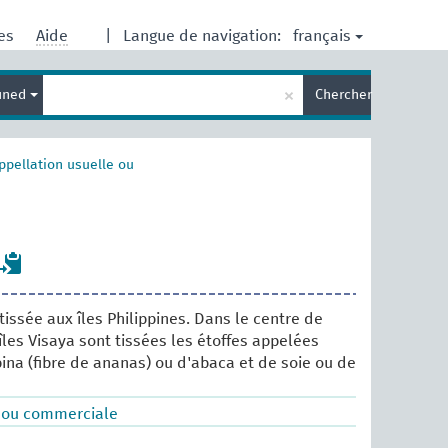
français
res
Aide
|
Langue de navigation:
Entrez
×
ined
Chercher
votre
terme
de
recherche
ppellation usuelle ou
tissée aux îles Philippines. Dans le centre de
 îles Visaya sont tissées les étoffes appelées
pina (fibre de ananas) ou d'abaca et de soie ou de
e ou commerciale