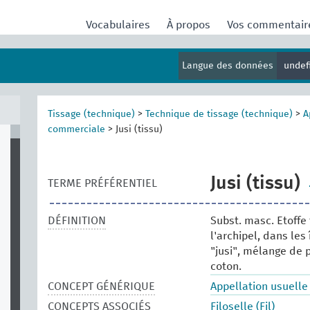
Vocabulaires
À propos
Vos commentai
Langue des données
undef
Tissage (technique)
>
Technique de tissage (technique)
>
A
commerciale
>
Jusi (tissu)
Jusi (tissu)
TERME PRÉFÉRENTIEL
DÉFINITION
Subst. masc. Etoffe 
l'archipel, dans les
"jusi", mélange de 
coton.
CONCEPT GÉNÉRIQUE
Appellation usuell
CONCEPTS ASSOCIÉS
Filoselle (Fil)