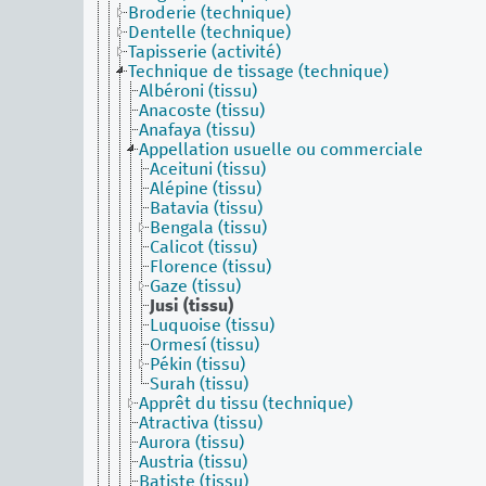
Broderie (technique)
Dentelle (technique)
Tapisserie (activité)
Technique de tissage (technique)
Albéroni (tissu)
Anacoste (tissu)
Anafaya (tissu)
Appellation usuelle ou commerciale
Aceituni (tissu)
Alépine (tissu)
Batavia (tissu)
Bengala (tissu)
Calicot (tissu)
Florence (tissu)
Gaze (tissu)
Jusi (tissu)
Luquoise (tissu)
Ormesí (tissu)
Pékin (tissu)
Surah (tissu)
Apprêt du tissu (technique)
Atractiva (tissu)
Aurora (tissu)
Austria (tissu)
Batiste (tissu)