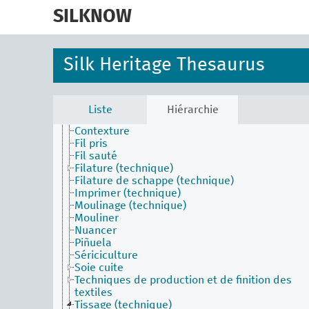
skip
to
SILKNOW
main
content
Silk Heritage Thesaurus
Activities Facet (en)
Batik
Liste
Hiérarchie
Broder
Contexture
Fil pris
Fil sauté
Filature (technique)
Filature de schappe (technique)
Imprimer (technique)
Moulinage (technique)
Mouliner
Nuancer
Piñuela
Sériciculture
Soie cuite
Techniques de production et de finition des
textiles
Tissage (technique)