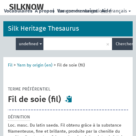
skip
to
SILKNOW
français
Vocabulaires
À propos
|
Vos commentaires
Langue de navigation:
Aide
main
content
Silk Heritage Thesaurus
Entrez
×
undefined
Chercher
votre
terme
de
recherche
Fil
>
Yarn by origin (en)
>
Fil de soie (fil)
TERME PRÉFÉRENTIEL
Fil de soie (fil)
DÉFINITION
Loc. masc. Du latin saeda. Fil obtenu grâce à la substance
filamenteuse, fine et brillante, produite par la chenille du