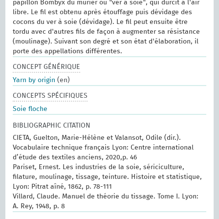
papillon Bombyx du mûrier ou "ver à soie", qui durcit à l'air
libre. Le fil est obtenu après étouffage puis dévidage des
cocons du ver à soie (dévidage). Le fil peut ensuite être
tordu avec d'autres fils de façon à augmenter sa résistance
(moulinage). Suivant son degré et son état d'élaboration, il
porte des appellations différentes.
CONCEPT GÉNÉRIQUE
Yarn by origin
(en)
CONCEPTS SPÉCIFIQUES
Soie floche
BIBLIOGRAPHIC CITATION
CIETA, Guelton, Marie-Hélène et Valansot, Odile (dir.).
Vocabulaire technique français Lyon: Centre international
d’étude des textiles anciens, 2020,p. 46
Pariset, Ernest. Les industries de la soie, sériciculture,
filature, moulinage, tissage, teinture. Histoire et statistique,
Lyon: Pitrat aîné, 1862, p. 78-111
Villard, Claude. Manuel de théorie du tissage. Tome I. Lyon:
A. Rey, 1948, p. 8