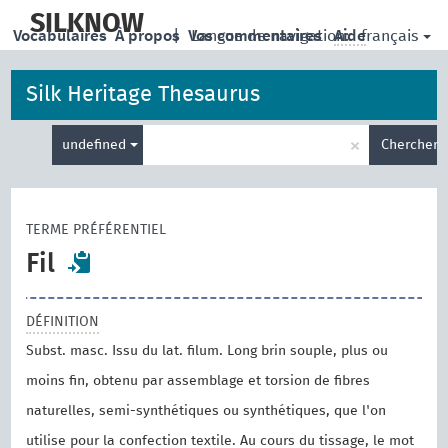
skip
to
SILKNOW
français
Vocabulaires
À propos
|
Vos commentaires
Langue de navigation:
Aide
main
content
Silk Heritage Thesaurus
Entrez
×
undefined
Chercher
votre
terme
de
recherche
TERME PRÉFÉRENTIEL
Fil
DÉFINITION
Subst. masc. Issu du lat. filum. Long brin souple, plus ou
moins fin, obtenu par assemblage et torsion de fibres
naturelles, semi-synthétiques ou synthétiques, que l'on
utilise pour la confection textile. Au cours du tissage, le mot