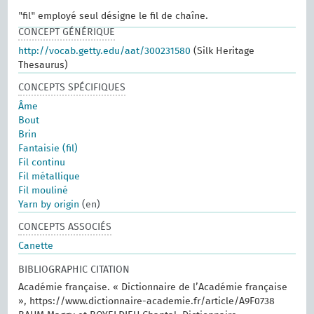
"fil" employé seul désigne le fil de chaîne.
CONCEPT GÉNÉRIQUE
http://vocab.getty.edu/aat/300231580
(Silk Heritage
Thesaurus)
CONCEPTS SPÉCIFIQUES
Âme
Bout
Brin
Fantaisie (fil)
Fil continu
Fil métallique
Fil mouliné
Yarn by origin
(en)
CONCEPTS ASSOCIÉS
Canette
BIBLIOGRAPHIC CITATION
Académie française. « Dictionnaire de l’Académie française
», https://www.dictionnaire-academie.fr/article/A9F0738