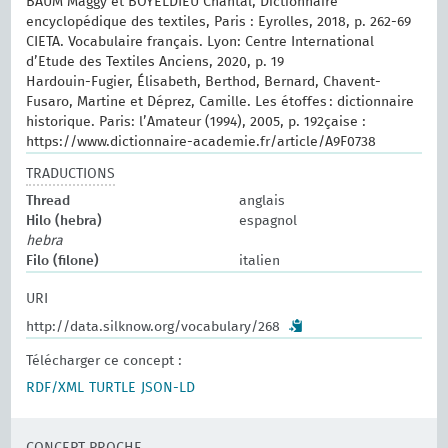
BAUM Maggy et BOYELDIEU Chantal, Dictionnaire
encyclopédique des textiles, Paris : Eyrolles, 2018, p. 262-69
CIETA. Vocabulaire français. Lyon: Centre International
d’Etude des Textiles Anciens, 2020, p. 19
Hardouin-Fugier, Élisabeth, Berthod, Bernard, Chavent-
Fusaro, Martine et Déprez, Camille. Les étoffes : dictionnaire
historique. Paris: l’Amateur (1994), 2005, p. 192çaise :
https://www.dictionnaire-academie.fr/article/A9F0738
TRADUCTIONS
Thread
anglais
Hilo (hebra)
espagnol
hebra
Filo (filone)
italien
URI
http://data.silknow.org/vocabulary/268
Télécharger ce concept :
RDF/XML
TURTLE
JSON-LD