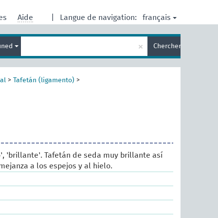
français
res
Aide
|
Langue de navigation:
Entrez
×
ined
Chercher
votre
terme
de
recherche
al
>
Tafetán (ligamento)
>
', 'brillante'. Tafetán de seda muy brillante así
janza a los espejos y al hielo.