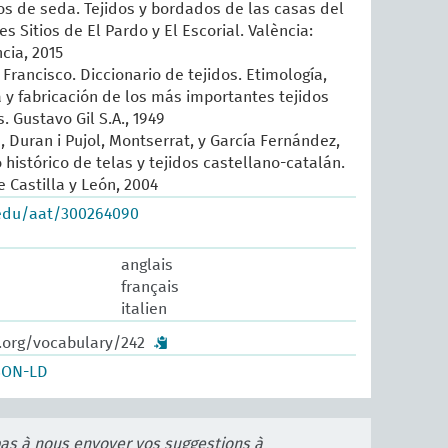
sos de seda. Tejidos y bordados de las casas del
es Sitios de El Pardo y El Escorial. València:
cia, 2015
Francisco. Diccionario de tejidos. Etimología,
ia y fabricación de los más importantes tejidos
 Gustavo Gil S.A., 1949
, Duran i Pujol, Montserrat, y García Fernández,
histórico de telas y tejidos castellano-catalán.
 Castilla y León, 2004
.edu/aat/300264090
anglais
français
italien
w.org/vocabulary/242
SON-LD
pas à nous envoyer vos suggestions à