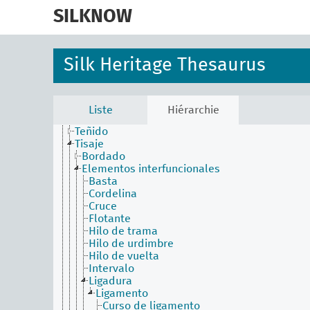
skip
Contextura
to
SILKNOW
Dejado
main
Estampar
content
Hilatura (hilo discontinuo)
Hilatura (técnica)
Silk Heritage Thesaurus
Matizado (técnica)
Molinar
Piñuela
Proceso y producción de textiles
Liste
Hiérarchie
Sericicultura
Teñido
Tisaje
Bordado
Elementos interfuncionales
Basta
Cordelina
Cruce
Flotante
Hilo de trama
Hilo de urdimbre
Hilo de vuelta
Intervalo
Ligadura
Ligamento
Curso de ligamento