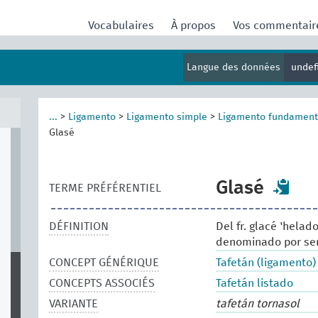
Vocabulaires
À propos
Vos commentai
Langue des données
undef
...
>
Ligamento
>
Ligamento simple
>
Ligamento fundament
Glasé
Glasé
TERME PRÉFÉRENTIEL
DÉFINITION
Del fr. glacé 'helado
denominado por seme
CONCEPT GÉNÉRIQUE
Tafetán (ligamento)
CONCEPTS ASSOCIÉS
Tafetán listado
VARIANTE
tafetán tornasol