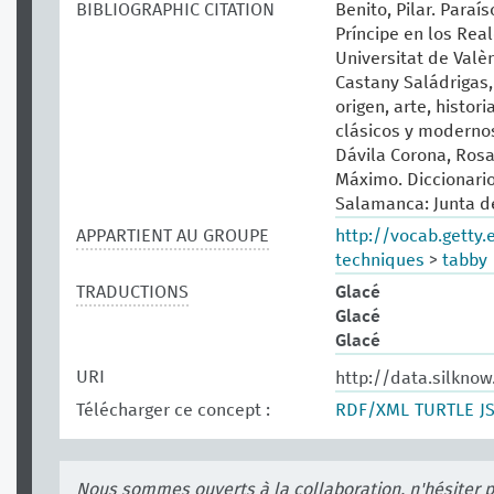
BIBLIOGRAPHIC CITATION
Benito, Pilar. Paraí
Príncipe en los Real
Universitat de Valèn
Castany Saládrigas, 
origen, arte, histor
clásicos y modernos.
Dávila Corona, Rosa
Máximo. Diccionario 
Salamanca: Junta de
APPARTIENT AU GROUPE
http://vocab.getty
techniques
>
tabby
TRADUCTIONS
Glacé
Glacé
Glacé
URI
http://data.silkno
Télécharger ce concept :
RDF/XML
TURTLE
J
Nous sommes ouverts à la collaboration, n'hésiter 