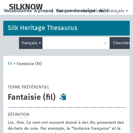
skip
to
SILKNOW
français
Vocabulaires
À propos
|
Vos commentaires
Langue de navigation:
Aide
main
content
Silk Heritage Thesaurus
Entrez
×
français
Chercher
votre
terme
de
recherche
Fil
>
Fantaisie (fil)
TERME PRÉFÉRENTIEL
Fantaisie (fil)
DÉFINITION
Loc. fém. Ce nom est souvent donné à des fils provenant des
déchets de soie. Par exemple, la "fantaisie française" et la