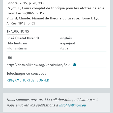
Lanore, 2015, p. 70, 233
Peyot, F., Cours complet de fabrique pour les étoffes de soie,
Lyon: Perrin,1866, p. 117
Villard, Claude. Manuel de théorie du tissage. Tome I. Lyon:
A. Rey, 1948, p. 65
TRADUCTIONS
Frisé (metal thread)
anglais
Hilo fantasia
espagnol
Filo fantasia
italien
URI
http://data.silknow.org/vocabulary/235
Télécharger ce concept :
RDF/XML
TURTLE
JSON-LD
Nous sommes ouverts à la collaboration, n'hésiter pas à
nous envoyer vos suggestions à
info@silknow.eu