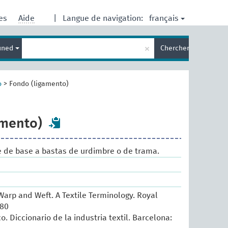
français
res
Aide
|
Langue de navigation:
Entrez
×
ined
Chercher
votre
terme
de
recherche
o
>
Fondo (ligamento)
amento)
e de base a bastas de urdimbre o de trama.
arp and Weft. A Textile Terminology. Royal
980
o. Diccionario de la industria textil. Barcelona: