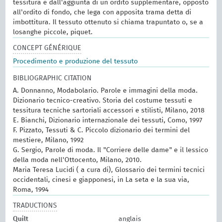
tessitura e dall'aggiunta di un ordito supplementare, opposto
all'ordito di fondo, che lega con apposita trama detta di
imbottitura. Il tessuto ottenuto si chiama trapuntato o, se a
losanghe piccole, piquet.
CONCEPT GÉNÉRIQUE
Procedimento e produzione del tessuto
BIBLIOGRAPHIC CITATION
A. Donnanno, Modabolario. Parole e immagini della moda.
Dizionario tecnico-creativo. Storia del costume tessuti e
tessitura tecniche sartoriali accessori e stilisti, Milano, 2018
E. Bianchi, Dizionario internazionale dei tessuti, Como, 1997
F. Pizzato, Tessuti & C. Piccolo dizionario dei termini del
mestiere, Milano, 1992
G. Sergio, Parole di moda. Il "Corriere delle dame" e il lessico
della moda nell'Ottocento, Milano, 2010.
Maria Teresa Lucidi ( a cura di), Glossario dei termini tecnici
occidentali, cinesi e giapponesi, in La seta e la sua via,
Roma, 1994
TRADUCTIONS
Quilt
anglais