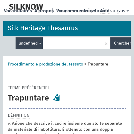
skip
to
SILKNOW
français
Vocabulaires
À propos
|
Vos commentaires
Langue de navigation:
Aide
main
content
Silk Heritage Thesaurus
Entrez
×
undefined
Chercher
votre
terme
de
recherche
Procedimento e produzione del tessuto
>
Trapuntare
TERME PRÉFÉRENTIEL
Trapuntare
DÉFINITION
v. Azione che descrive il cucire insieme due stoffe separate
da materiale di imbottitura. È ottenuto con una doppia