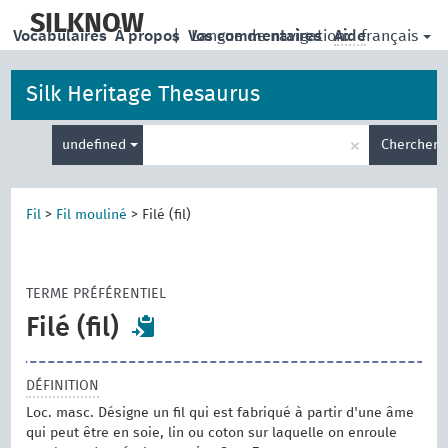
skip
to
SILKNOW
français
Vocabulaires
À propos
|
Vos commentaires
Langue de navigation:
Aide
main
content
Silk Heritage Thesaurus
Entrez
×
undefined
Chercher
votre
terme
de
recherche
Fil
>
Fil mouliné
>
Filé (fil)
TERME PRÉFÉRENTIEL
Filé (fil)
DÉFINITION
Loc. masc. Désigne un fil qui est fabriqué à partir d'une âme
qui peut être en soie, lin ou coton sur laquelle on enroule