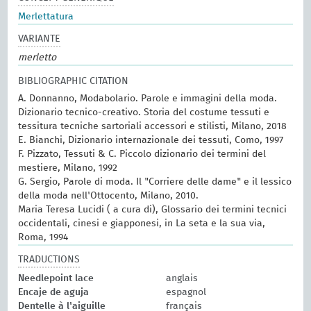
Merlettatura
VARIANTE
merletto
BIBLIOGRAPHIC CITATION
A. Donnanno, Modabolario. Parole e immagini della moda.
Dizionario tecnico-creativo. Storia del costume tessuti e
tessitura tecniche sartoriali accessori e stilisti, Milano, 2018
E. Bianchi, Dizionario internazionale dei tessuti, Como, 1997
F. Pizzato, Tessuti & C. Piccolo dizionario dei termini del
mestiere, Milano, 1992
G. Sergio, Parole di moda. Il "Corriere delle dame" e il lessico
della moda nell'Ottocento, Milano, 2010.
Maria Teresa Lucidi ( a cura di), Glossario dei termini tecnici
occidentali, cinesi e giapponesi, in La seta e la sua via,
Roma, 1994
TRADUCTIONS
Needlepoint lace
anglais
Encaje de aguja
espagnol
Dentelle à l'aiguille
français