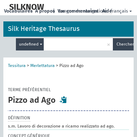
skip
to
SILKNOW
français
Vocabulaires
À propos
|
Vos commentaires
Langue de navigation:
Aide
main
content
Silk Heritage Thesaurus
Entrez
×
undefined
Chercher
votre
terme
de
recherche
Tessitura
>
Merlettatura
>
Pizzo ad Ago
TERME PRÉFÉRENTIEL
Pizzo ad Ago
DÉFINITION
s.m. Lavoro di decorazione a ricamo realizzato ad ago.
CONCEPT GÉNÉRIQUE