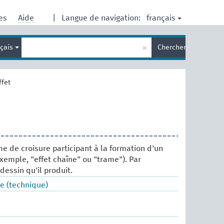
français
res
Aide
|
Langue de navigation:
Entrez
×
nçais
Chercher
votre
terme
de
recherche
ffet
e de croisure participant à la formation d'un
exemple, "effet chaîne" ou "trame"). Par
dessin qu'il produit.
e (technique)