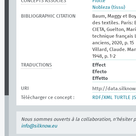
CONCEPTS ASSOCIÉS
Flotté
Nobleza (tissu)
BIBLIOGRAPHIC CITATION
Baum, Maggy et Boy
des textiles. Paris: 
CIETA, Guelton, Mari
technique français 
anciens, 2020, p. 15
Villard, Claude. Man
1948, p. 1-2
TRADUCTIONS
Effect
Efecto
Effetto
URI
http://data.silknow
Télécharger ce concept :
RDF/XML
TURTLE
J
Nous sommes ouverts à la collaboration, n'hésiter 
info@silknow.eu