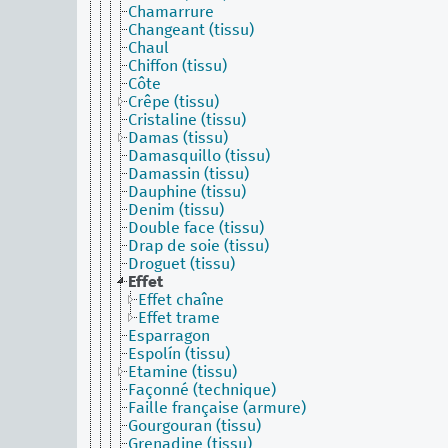
Chamarrure
Changeant (tissu)
Chaul
Chiffon (tissu)
Côte
Crêpe (tissu)
Cristaline (tissu)
Damas (tissu)
Damasquillo (tissu)
Damassin (tissu)
Dauphine (tissu)
Denim (tissu)
Double face (tissu)
Drap de soie (tissu)
Droguet (tissu)
Effet
Effet chaîne
Effet trame
Esparragon
Espolín (tissu)
Etamine (tissu)
Façonné (technique)
Faille française (armure)
Gourgouran (tissu)
Grenadine (tissu)