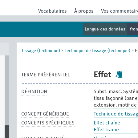
Vocabulaires
À propos
Vos commentai
Langue des données
fra
Tissage (technique)
>
Technique de tissage (technique)
>
E
Effet
TERME PRÉFÉRENTIEL
DÉFINITION
Subst. masc. Systèm
tissu façonné (par 
extension, motif de 
CONCEPT GÉNÉRIQUE
Technique de tissag
CONCEPTS SPÉCIFIQUES
Effet chaîne
Effet trame