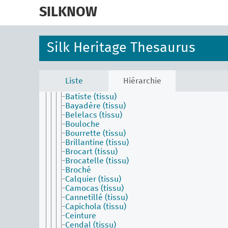
skip
Tapisserie (activité)
to
SILKNOW
Technique de tissage (technique)
main
Albéroni (tissu)
content
Anacoste (tissu)
Anafaya (tissu)
Silk Heritage Thesaurus
Appellation usuelle ou commerciale
Apprêt du tissu (technique)
Atractiva (tissu)
Aurora (tissu)
Liste
Hiérarchie
Austria (tissu)
Batiste (tissu)
Bayadère (tissu)
Belelacs (tissu)
Bouloche
Bourrette (tissu)
Brillantine (tissu)
Brocart (tissu)
Brocatelle (tissu)
Broché
Calquier (tissu)
Camocas (tissu)
Cannetillé (tissu)
Capichola (tissu)
Ceinture
Cendal (tissu)