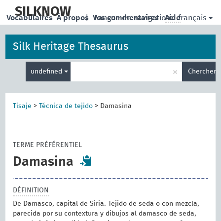
skip
to
SILKNOW
français
Vocabulaires
À propos
|
Vos commentaires
Langue de navigation:
Aide
main
content
Silk Heritage Thesaurus
Entrez
×
undefined
Chercher
votre
terme
de
recherche
Tisaje
>
Técnica de tejido
>
Damasina
TERME PRÉFÉRENTIEL
Damasina
DÉFINITION
De Damasco, capital de Siria. Tejido de seda o con mezcla,
parecida por su contextura y dibujos al damasco de seda,