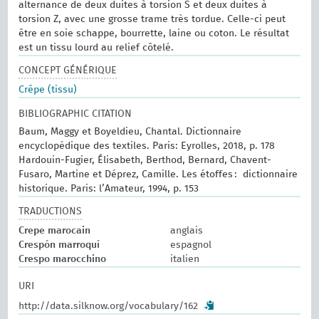
alternance de deux duites à torsion S et deux duites à
torsion Z, avec une grosse trame très tordue. Celle-ci peut
être en soie schappe, bourrette, laine ou coton. Le résultat
est un tissu lourd au relief côtelé.
CONCEPT GÉNÉRIQUE
Crêpe (tissu)
BIBLIOGRAPHIC CITATION
Baum, Maggy et Boyeldieu, Chantal. Dictionnaire
encyclopédique des textiles. Paris: Eyrolles, 2018, p. 178
Hardouin-Fugier, Élisabeth, Berthod, Bernard, Chavent-
Fusaro, Martine et Déprez, Camille. Les étoffes : dictionnaire
historique. Paris: l’Amateur, 1994, p. 153
TRADUCTIONS
Crepe marocain
anglais
Crespón marroquí
espagnol
Crespo marocchino
italien
URI
http://data.silknow.org/vocabulary/162