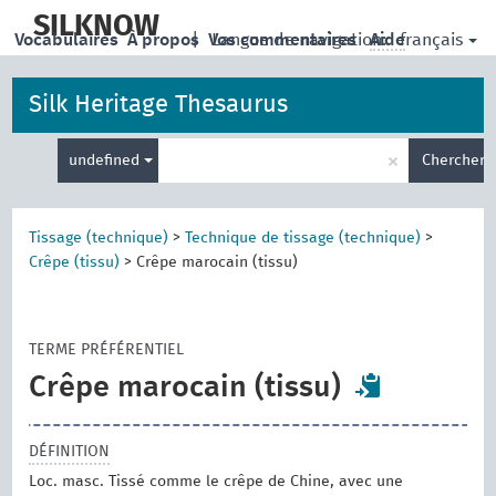
skip
to
SILKNOW
français
Vocabulaires
À propos
|
Vos commentaires
Langue de navigation:
Aide
main
content
Silk Heritage Thesaurus
Entrez
×
undefined
Chercher
votre
terme
de
recherche
Tissage (technique)
>
Technique de tissage (technique)
>
Crêpe (tissu)
>
Crêpe marocain (tissu)
TERME PRÉFÉRENTIEL
Crêpe marocain (tissu)
DÉFINITION
Loc. masc. Tissé comme le crêpe de Chine, avec une