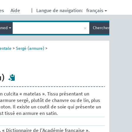
français
res
Aide
|
Langue de navigation:
Entrez
×
ined
Chercher
votre
terme
de
recherche
entale
>
Sergé (armure)
>
u)
in culcita « matelas ». Tissu présentant un
 armure sergé, plutôt de chanvre ou de lin, plus
ton. Il existe un coutil de soie qui présente un
est tissé en armure en satin.
 « Dictionnaire de l’Académie française »,