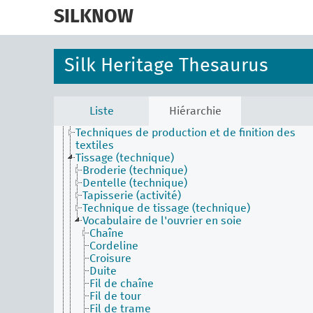
skip
Fil sauté
to
SILKNOW
Filature (technique)
main
Filature de schappe (technique)
content
Imprimer (technique)
Moulinage (technique)
Silk Heritage Thesaurus
Mouliner
Nuancer
Piñuela
Sériciculture
Liste
Hiérarchie
Soie cuite
Techniques de production et de finition des
textiles
Tissage (technique)
Broderie (technique)
Dentelle (technique)
Tapisserie (activité)
Technique de tissage (technique)
Vocabulaire de l'ouvrier en soie
Chaîne
Cordeline
Croisure
Duite
Fil de chaîne
Fil de tour
Fil de trame