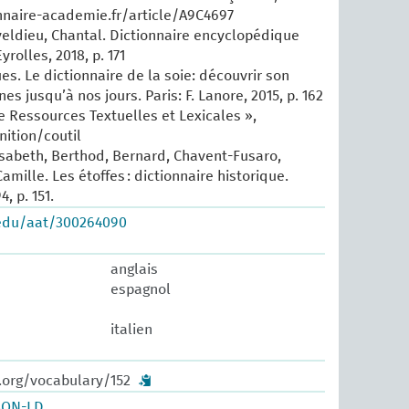
nnaire-academie.fr/article/A9C4697
eldieu, Chantal. Dictionnaire encyclopédique
yrolles, 2018, p. 171
es. Le dictionnaire de la soie: découvrir son
nes jusqu’à nos jours. Paris: F. Lanore, 2015, p. 162
e Ressources Textuelles et Lexicales »,
nition/coutil
isabeth, Berthod, Bernard, Chavent-Fusaro,
amille. Les étoffes : dictionnaire historique.
4, p. 151.
.edu/aat/300264090
anglais
espagnol
italien
.org/vocabulary/152
SON-LD