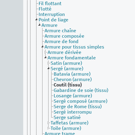
Fil flottant
Flotté
Interruption
Point de liage
Armure
Armure chaîne
Armure composée
Armure de fond
Armure pour tissus simples
Armure dérivée
Armure fondamentale
Satin (armure)
Sergé (armure)
Batavia (armure)
Chevron (armure)
Coutil (tissu)
Gabardine de soie (tissu)
Losange (armure)
Sergé composé (armure)
Serge de Rome (tissu)
Sergé interrompu
Serge satiné
Taffetas (armure)
Toile (armure)
Armure trame