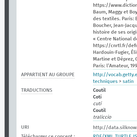
https://www.dictio
Baum, Maggy et Boy
des textiles. Paris: E
Boucher, Jean-Jacqu
histoire de ses origi
« Centre National d
https://cnrtl.fr/defi
Hardouin-Fugier, Él
Martine et Déprez, C
Paris: l’Amateur, 199
APPARTIENT AU GROUPE
http://vocab.getty
techniques
>
satin
TRADUCTIONS
Coutil
Cotí
cutí
Coutil
traliccio
URI
http://data.silknow
Télécharger ce concept :
RDF/XML
TURTLE
J