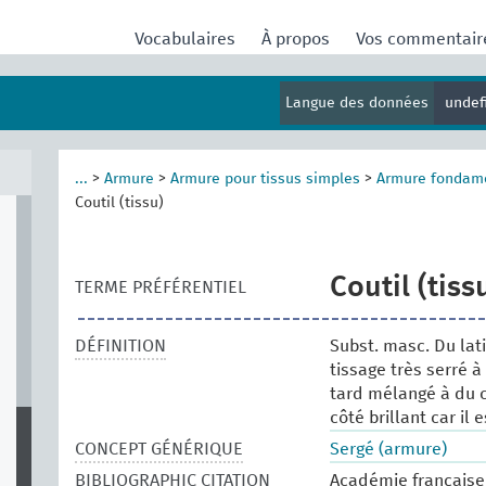
Vocabulaires
À propos
Vos commentai
Langue des données
undef
...
>
Armure
>
Armure pour tissus simples
>
Armure fondam
Coutil (tissu)
Coutil (tiss
TERME PRÉFÉRENTIEL
DÉFINITION
Subst. masc. Du lat
tissage très serré à
tard mélangé à du co
côté brillant car il 
CONCEPT GÉNÉRIQUE
Sergé (armure)
BIBLIOGRAPHIC CITATION
Académie française.