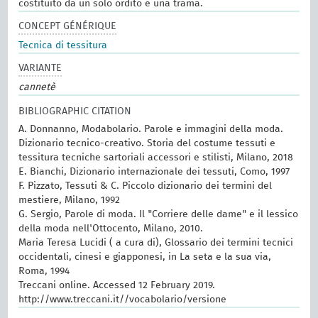
costituito da un solo ordito e una trama.
CONCEPT GÉNÉRIQUE
Tecnica di tessitura
VARIANTE
cannetè
BIBLIOGRAPHIC CITATION
A. Donnanno, Modabolario. Parole e immagini della moda.
Dizionario tecnico-creativo. Storia del costume tessuti e
tessitura tecniche sartoriali accessori e stilisti, Milano, 2018
E. Bianchi, Dizionario internazionale dei tessuti, Como, 1997
F. Pizzato, Tessuti & C. Piccolo dizionario dei termini del
mestiere, Milano, 1992
G. Sergio, Parole di moda. Il "Corriere delle dame" e il lessico
della moda nell'Ottocento, Milano, 2010.
Maria Teresa Lucidi ( a cura di), Glossario dei termini tecnici
occidentali, cinesi e giapponesi, in La seta e la sua via,
Roma, 1994
Treccani online. Accessed 12 February 2019.
http://www.treccani.it//vocabolario/versione