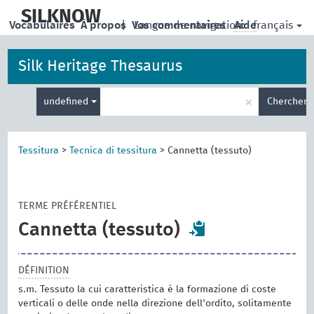
skip
to
SILKNOW
français
Vocabulaires
À propos
|
Vos commentaires
Langue de navigation:
Aide
main
content
Silk Heritage Thesaurus
Entrez
×
undefined
Chercher
votre
terme
de
recherche
Tessitura
>
Tecnica di tessitura
>
Cannetta (tessuto)
TERME PRÉFÉRENTIEL
Cannetta (tessuto)
DÉFINITION
s.m. Tessuto la cui caratteristica è la formazione di coste
verticali o delle onde nella direzione dell'ordito, solitamente