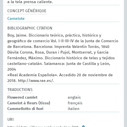
a la tela prensa caliente.
CONCEPT GÉNÉRIQUE
Camelote
BIBLIOGRAPHIC CITATION
Boy, Jaime. Diccionario teórico, práctico, histórico y
geográfico de comercio Vol. I-II-III-IV de la Junta de Comercio
de Barcelona. Barcelona: Imprenta Valentín Torrás, 1840
Dávila Corona, Rosa, Duran i Pujol, Montserrat, y García
Fernández, Máximo. Diccionario histórico de telas y tejidos
castellano-catalán. Salamanca: Junta de Castilla y León,
2004
«Real Academia Española». Accedido 20 de noviembre de
2018. http://www.rae.es/.
TRADUCTIONS
Flowered camlet
anglais
Camelot à fleurs (tissu)
français
Cammellotto di fiori
italien
URI