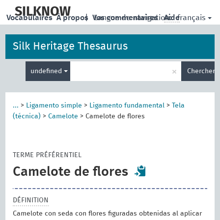
skip
to
SILKNOW
français
Vocabulaires
À propos
|
Vos commentaires
Langue de navigation:
Aide
main
content
Silk Heritage Thesaurus
Entrez
×
undefined
Chercher
votre
terme
de
recherche
...
>
Ligamento simple
>
Ligamento fundamental
>
Tela
(técnica)
>
Camelote
>
Camelote de flores
TERME PRÉFÉRENTIEL
Camelote de flores
DÉFINITION
Camelote con seda con flores figuradas obtenidas al aplicar