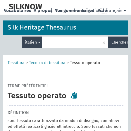
skip
to
SILKNOW
français
Vocabulaires
À propos
|
Vos commentaires
Langue de navigation:
Aide
main
content
Silk Heritage Thesaurus
Entrez
×
italien
Chercher
votre
terme
de
recherche
Tessitura
>
Tecnica di tessitura
>
Tessuto operato
TERME PRÉFÉRENTIEL
Tessuto operato
DÉFINITION
s.m. Tessuto caratterizzato da moduli di disegno, con rilievi
ed effetti realizzati grazie all'intreccio. Sono tessuti che non