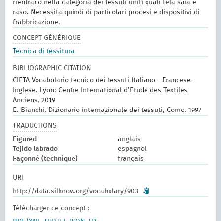
rientrano nella categoria dei tessuti uniti quali tela saia e
raso. Necessita quindi di particolari procesi e dispositivi di
frabbricazione.
CONCEPT GÉNÉRIQUE
Tecnica di tessitura
BIBLIOGRAPHIC CITATION
CIETA Vocabolario tecnico dei tessuti Italiano - Francese -
Inglese. Lyon: Centre International d’Etude des Textiles
Anciens, 2019
E. Bianchi, Dizionario internazionale dei tessuti, Como, 1997
TRADUCTIONS
Figured
anglais
Tejido labrado
espagnol
Façonné (technique)
français
URI
http://data.silknow.org/vocabulary/903
Télécharger ce concept :