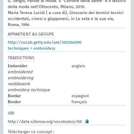
G. Sergio, Parole di moda. Il "Corriere delle dame" e il lessico
della moda nell'Ottocento, Milano, 2010.
Maria Teresa Lucidi ( a cura di), Glossario dei termini tecnici
occidentali, cinesi e giapponesi, in La seta e la sua via,
Roma, 1994
APPARTIENT AU GROUPE
http://vocab.getty.edu/aat/300264090
techniques
>
embroidery
TRADUCTIONS
Embroider
anglais
embroidered
embroidering
neddlework
embroidery technique
Bordar
espagnol
Broder
français
URI
http://data.silknow.org/vocabulary/88
Télécharger ce concept :