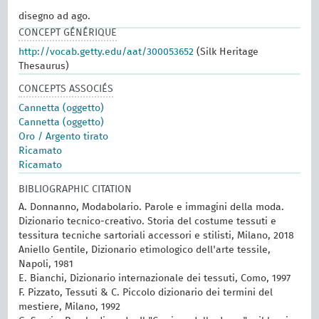
disegno ad ago.
CONCEPT GÉNÉRIQUE
http://vocab.getty.edu/aat/300053652
(Silk Heritage
Thesaurus)
CONCEPTS ASSOCIÉS
Cannetta (oggetto)
Cannetta (oggetto)
Oro / Argento tirato
Ricamato
Ricamato
BIBLIOGRAPHIC CITATION
A. Donnanno, Modabolario. Parole e immagini della moda.
Dizionario tecnico-creativo. Storia del costume tessuti e
tessitura tecniche sartoriali accessori e stilisti, Milano, 2018
Aniello Gentile, Dizionario etimologico dell'arte tessile,
Napoli, 1981
E. Bianchi, Dizionario internazionale dei tessuti, Como, 1997
F. Pizzato, Tessuti & C. Piccolo dizionario dei termini del
mestiere, Milano, 1992