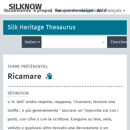
skip
to
SILKNOW
français
Vocabulaires
À propos
|
Vos commentaires
Langue de navigation:
Aide
main
content
Silk Heritage Thesaurus
Entrez
×
italien
Chercher
votre
terme
de
recherche
TERME PRÉFÉRENTIEL
Ricamare
DÉFINITION
v. tr. dall' arabo raqama, raqqama, 'ricamare, tessere una
stoffa', e più generalmente ' lasciare un 'impronta sia con i
punti, con cifre o con la scrittura. Eseguire su tela, seta,
velluto o qualsiasi altro tessuto una decorazione o un