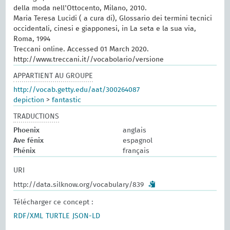
della moda nell'Ottocento, Milano, 2010.
Maria Teresa Lucidi ( a cura di), Glossario dei termini tecnici
occidentali, cinesi e giapponesi, in La seta e la sua via,
Roma, 1994
Treccani online. Accessed 01 March 2020.
http://www.treccani.it//vocabolario/versione
APPARTIENT AU GROUPE
http://vocab.getty.edu/aat/300264087
depiction
>
fantastic
TRADUCTIONS
Phoenix
anglais
Ave fénix
espagnol
Phénix
français
URI
http://data.silknow.org/vocabulary/839
Télécharger ce concept :
RDF/XML
TURTLE
JSON-LD