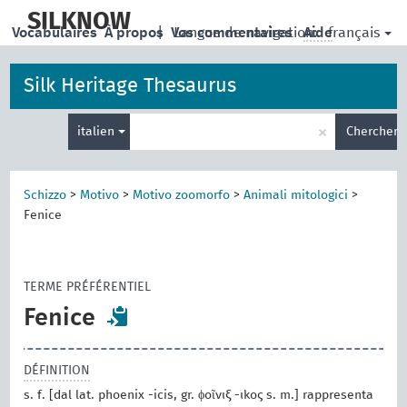
skip
to
SILKNOW
français
Vocabulaires
À propos
|
Vos commentaires
Langue de navigation:
Aide
main
content
Silk Heritage Thesaurus
Entrez
×
italien
Chercher
votre
terme
de
recherche
Schizzo
>
Motivo
>
Motivo zoomorfo
>
Animali mitologici
>
Fenice
TERME PRÉFÉRENTIEL
Fenice
DÉFINITION
s. f. [dal lat. phoenix -icis, gr. ϕοῖνιξ -ικος s. m.] rappresenta