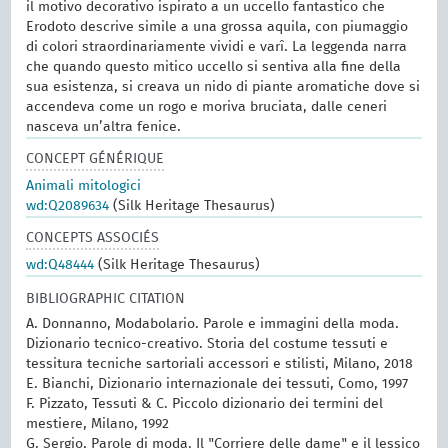
il motivo decorativo ispirato a un uccello fantastico che
Erodoto descrive simile a una grossa aquila, con piumaggio
di colori straordinariamente vividi e varî. La leggenda narra
che quando questo mitico uccello si sentiva alla fine della
sua esistenza, si creava un nido di piante aromatiche dove si
accendeva come un rogo e moriva bruciata, dalle ceneri
nasceva un’altra fenice.
CONCEPT GÉNÉRIQUE
Animali mitologici
wd:Q2089634
(Silk Heritage Thesaurus)
CONCEPTS ASSOCIÉS
wd:Q48444
(Silk Heritage Thesaurus)
BIBLIOGRAPHIC CITATION
A. Donnanno, Modabolario. Parole e immagini della moda.
Dizionario tecnico-creativo. Storia del costume tessuti e
tessitura tecniche sartoriali accessori e stilisti, Milano, 2018
E. Bianchi, Dizionario internazionale dei tessuti, Como, 1997
F. Pizzato, Tessuti & C. Piccolo dizionario dei termini del
mestiere, Milano, 1992
G. Sergio, Parole di moda. Il "Corriere delle dame" e il lessico