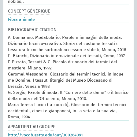
nobilis).
CONCEPT GÉNÉRIQUE
Fibra animale
BIBLIOGRAPHIC CITATION
A. Donnanno, Modabolario. Parole e immagini della moda.
Dizionario tecnico-creativo. Storia del costume tessuti e
tessitura tecniche sartoriali accessori e stilisti, Milano, 2018
E. Bianchi, Dizionario internazionale dei tessuti, Como, 1997
F. Pizzato, Tessuti & C. Piccolo dizionario dei termini del
mestiere, Milano, 1992
Geromel Alessandra, Glossario dei termini tecnici, in Indue
me Domine. I tessuti liturgici del Museo Diocesano di
Brescia, Venezia 1998
G. Sergio, Parole di moda. Il "Corriere delle dame" e il lessico
della moda nell'Ottocento, Milano, 2010.
Maria Teresa Lucidi ( a cura di), Glossario dei termini tecnici
occidentali, cinesi e giapponesi, in La seta e la sua via,
Roma, 1994
APPARTIENT AU GROUPE
http://vocab.getty.edu/aat/300264091