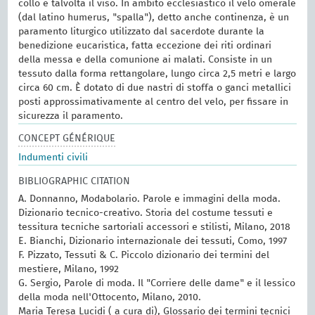
collo e talvolta il viso. In ambito ecclesiastico il velo omerale
(dal latino humerus, "spalla"), detto anche continenza, è un
paramento liturgico utilizzato dal sacerdote durante la
benedizione eucaristica, fatta eccezione dei riti ordinari
della messa e della comunione ai malati. Consiste in un
tessuto dalla forma rettangolare, lungo circa 2,5 metri e largo
circa 60 cm. È dotato di due nastri di stoffa o ganci metallici
posti approssimativamente al centro del velo, per fissare in
sicurezza il paramento.
CONCEPT GÉNÉRIQUE
Indumenti civili
BIBLIOGRAPHIC CITATION
A. Donnanno, Modabolario. Parole e immagini della moda.
Dizionario tecnico-creativo. Storia del costume tessuti e
tessitura tecniche sartoriali accessori e stilisti, Milano, 2018
E. Bianchi, Dizionario internazionale dei tessuti, Como, 1997
F. Pizzato, Tessuti & C. Piccolo dizionario dei termini del
mestiere, Milano, 1992
G. Sergio, Parole di moda. Il "Corriere delle dame" e il lessico
della moda nell'Ottocento, Milano, 2010.
Maria Teresa Lucidi ( a cura di), Glossario dei termini tecnici