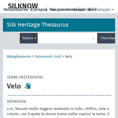
skip
to
SILKNOW
français
Vocabulaires
À propos
|
Vos commentaires
Langue de navigation:
Aide
main
content
Silk Heritage Thesaurus
Entrez
×
italien
Chercher
votre
terme
de
recherche
Abbigliamento
>
Indumenti civili
>
Velo
TERME PRÉFÉRENTIEL
Velo
DÉFINITION
s.m. Tessuto molto leggero realizzato in tulle, chiffon, seta o
cotone, con il quale le donne erano solite coprirsi la testa, il