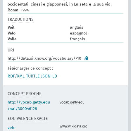
occidentali, cinesi e giapponesi, in La seta e la sua via,
Roma, 1994
TRADUCTIONS
Veil
anglais
Velo
espagnol
Voile
français
URI
http://data.silknow.org/vocabulary/710
Télécharger ce concept :
RDF/XML
TURTLE
JSON-LD
CONCEPT PROCHE
vocab.getty.edu
http://vocab.getty.edu
/aat/300046128
EQUIVALENCE EXACTE
www.wikidata.org
velo