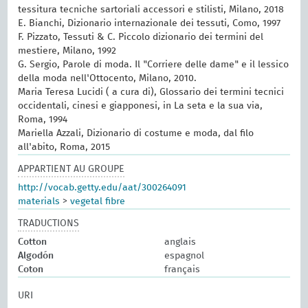
tessitura tecniche sartoriali accessori e stilisti, Milano, 2018
E. Bianchi, Dizionario internazionale dei tessuti, Como, 1997
F. Pizzato, Tessuti & C. Piccolo dizionario dei termini del
mestiere, Milano, 1992
G. Sergio, Parole di moda. Il "Corriere delle dame" e il lessico
della moda nell'Ottocento, Milano, 2010.
Maria Teresa Lucidi ( a cura di), Glossario dei termini tecnici
occidentali, cinesi e giapponesi, in La seta e la sua via,
Roma, 1994
Mariella Azzali, Dizionario di costume e moda, dal filo
all'abito, Roma, 2015
APPARTIENT AU GROUPE
http://vocab.getty.edu/aat/300264091
materials
>
vegetal fibre
TRADUCTIONS
Cotton
anglais
Algodón
espagnol
Coton
français
URI