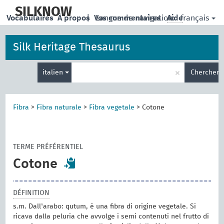
skip
to
SILKNOW
français
Vocabulaires
À propos
|
Vos commentaires
Langue de navigation:
Aide
main
content
Silk Heritage Thesaurus
Entrez
×
italien
Chercher
votre
terme
de
recherche
Fibra
>
Fibra naturale
>
Fibra vegetale
>
Cotone
TERME PRÉFÉRENTIEL
Cotone
DÉFINITION
s.m. Dall'arabo: qutum, è una fibra di origine vegetale. Si
ricava dalla peluria che avvolge i semi contenuti nel frutto di