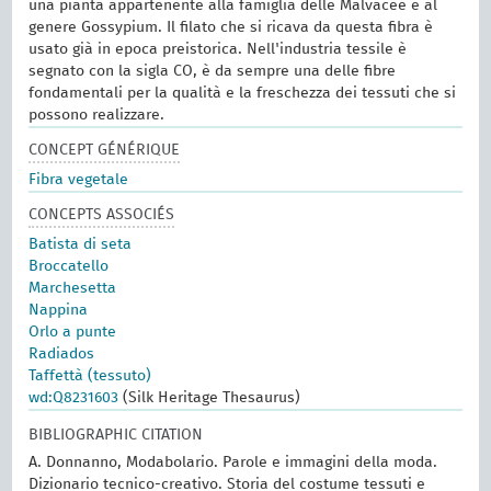
una pianta appartenente alla famiglia delle Malvacee e al
genere Gossypium. Il filato che si ricava da questa fibra è
usato già in epoca preistorica. Nell'industria tessile è
segnato con la sigla CO, è da sempre una delle fibre
fondamentali per la qualità e la freschezza dei tessuti che si
possono realizzare.
CONCEPT GÉNÉRIQUE
Fibra vegetale
CONCEPTS ASSOCIÉS
Batista di seta
Broccatello
Marchesetta
Nappina
Orlo a punte
Radiados
Taffettà (tessuto)
wd:Q8231603
(Silk Heritage Thesaurus)
BIBLIOGRAPHIC CITATION
A. Donnanno, Modabolario. Parole e immagini della moda.
Dizionario tecnico-creativo. Storia del costume tessuti e