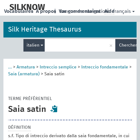
skip
to
SILKNOW
français
Vocabulaires
À propos
|
Vos commentaires
Langue de navigation:
Aide
main
content
Silk Heritage Thesaurus
Entrez
×
italien
Chercher
votre
terme
de
recherche
...
>
Armatura
>
Intreccio semplice
>
Intreccio fondamentale
>
Saia (armatura)
>
Saia satin
TERME PRÉFÉRENTIEL
Saia satin
DÉFINITION
s.f. Tipo di intreccio derivato dalla saia fondamentale, in cui