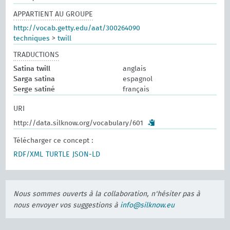
APPARTIENT AU GROUPE
http://vocab.getty.edu/aat/300264090
techniques
>
twill
TRADUCTIONS
Satina twill
anglais
Sarga satina
espagnol
Serge satiné
français
URI
http://data.silknow.org/vocabulary/601
Télécharger ce concept :
RDF/XML
TURTLE
JSON-LD
Nous sommes ouverts à la collaboration, n'hésiter pas à
nous envoyer vos suggestions à
info@silknow.eu