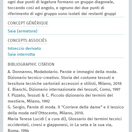
ogni due punti di legatura formano un gruppo diagonale,
toccando così ad angolo, e ognuno dei due punti di
riferimento di ogni gruppo sono isolati dai restanti gruppi
CONCEPT GÉNÉRIQUE
Saia (armatura)
CONCEPTS ASSOCIÉS
Intreccio derivato
Saia interrotta
BIBLIOGRAPHIC CITATION
A. Donnanno, Modabolario. Parole e immagini della moda.
Dizionario tecnico-creativo. Storia del costume tessuti e
tessitura tecniche sartoriali accessori e stilisti, Milano, 2018
E. Bianchi, Dizionario internazionale dei tessuti, Como, 1997
F. Pizzato, Tessuti & C. Piccolo dizionario dei termini del
mestiere, Milano, 1992
G. Sergio, Parole di moda. Il "Corriere delle dame" e il lessico
della moda nell'Ottocento, Milano, 2010.
Maria Teresa Lucidi ( a cura di), Glossario dei termini tecnici
occidentali, cinesi e giapponesi, in La seta e la sua via,
Roma, 1994