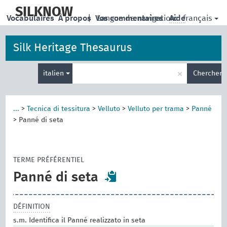
skip
to
SILKNOW
français
Vocabulaires
À propos
|
Vos commentaires
Langue de navigation:
Aide
main
content
Silk Heritage Thesaurus
Entrez
×
italien
Chercher
votre
terme
de
recherche
...
>
Tecnica di tessitura
>
Velluto
>
Velluto per trama
>
Panné
>
Panné di seta
TERME PRÉFÉRENTIEL
Panné di seta
DÉFINITION
s.m. Identifica il Panné realizzato in seta