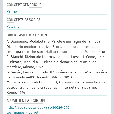
CONCEPT GÉNÉRIQUE
Panné
CONCEPTS ASSOCIÉS
Peluche
BIBLIOGRAPHIC CITATION
A. Donnanno, Modabolario. Parole e immagini della moda.
Dizionario tecnico-creativo. Storia del costume tessuti e
tessitura tecniche sartoriali accessori e stilisti, Milano, 2018
E. Bianchi, Dizionario internazionale dei tessuti, Como, 1997
F. Pizzato, Tessuti & C. Piccolo dizionario dei termini del
mestiere, Milano, 1992
G. Sergio, Parole di moda. Il "Corriere delle dame" e il lessico
della moda nell'Ottocento, Milano, 2010.
Maria Teresa Lucidi ( a cura di), Glossario dei termini tecnici
occidentali, cinesi e giapponesi, in La seta e la sua via,
Roma, 1994
APPARTIENT AU GROUPE
http://vocab.getty.edu/aat/300264090
techniques
>
velvet