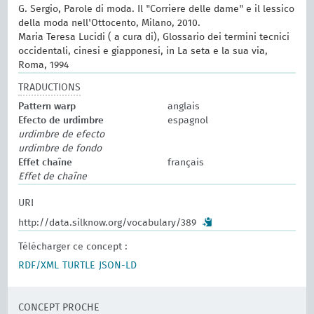
G. Sergio, Parole di moda. Il "Corriere delle dame" e il lessico
della moda nell'Ottocento, Milano, 2010.
Maria Teresa Lucidi ( a cura di), Glossario dei termini tecnici
occidentali, cinesi e giapponesi, in La seta e la sua via,
Roma, 1994
TRADUCTIONS
Pattern warp
anglais
Efecto de urdimbre
espagnol
urdimbre de efecto
urdimbre de fondo
Effet chaîne
français
Effet de chaîne
URI
http://data.silknow.org/vocabulary/389
Télécharger ce concept :
RDF/XML
TURTLE
JSON-LD
CONCEPT PROCHE