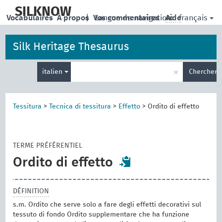
skip
to
SILKNOW
français
Vocabulaires
À propos
|
Vos commentaires
Langue de navigation:
Aide
main
content
Silk Heritage Thesaurus
Entrez
×
italien
Chercher
votre
terme
de
recherche
Tessitura
>
Tecnica di tessitura
>
Effetto
>
Ordito di effetto
TERME PRÉFÉRENTIEL
Ordito di effetto
DÉFINITION
s.m. Ordito che serve solo a fare degli effetti decorativi sul
tessuto di fondo Ordito supplementare che ha funzione