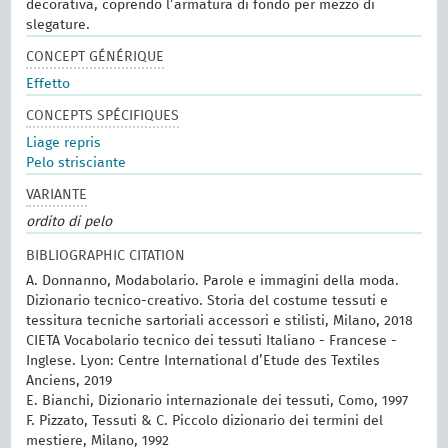
decorativa, coprendo l’armatura di fondo per mezzo di
slegature.
CONCEPT GÉNÉRIQUE
Effetto
CONCEPTS SPÉCIFIQUES
Liage repris
Pelo strisciante
VARIANTE
ordito di pelo
BIBLIOGRAPHIC CITATION
A. Donnanno, Modabolario. Parole e immagini della moda.
Dizionario tecnico-creativo. Storia del costume tessuti e
tessitura tecniche sartoriali accessori e stilisti, Milano, 2018
CIETA Vocabolario tecnico dei tessuti Italiano - Francese -
Inglese. Lyon: Centre International d’Etude des Textiles
Anciens, 2019
E. Bianchi, Dizionario internazionale dei tessuti, Como, 1997
F. Pizzato, Tessuti & C. Piccolo dizionario dei termini del
mestiere, Milano, 1992