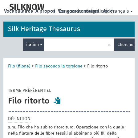
skip
to
SILKNOW
français
Vocabulaires
À propos
|
Vos commentaires
Langue de navigation:
Aide
main
content
Silk Heritage Thesaurus
Entrez
×
italien
Chercher
votre
terme
de
recherche
Filo (filone)
>
Filo secondo la torsione
>
Filo ritorto
TERME PRÉFÉRENTIEL
Filo ritorto
DÉFINITION
s.m. Filo che ha subito ritorcitura. Operazione con la quale
nella filatura delle fibre tessili si abbinano più fili della