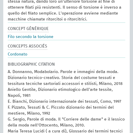
stessa natura, dando loro un'ulteriore torsione al fine di
ottenere filati più resistenti. Il senso di torsione è inverso a
quello del filato semplice. L'operazione avviene mediante
macchine chiamate ritorcitoi o ritorcitrici.
CONCEPT GÉNÉRIQUE
Filo secondo la torsione
CONCEPTS ASSOCIÉS
Cordonato
BIBLIOGRAPHIC CITATION
A. Donnanno, Modabolario. Parole e immagini della moda.
Dizionario tecnico-creativo. Storia del costume tessuti e
tessitura tecniche sartoriali accessori e stilisti, Milano, 2018
Aniello Gentile, Dizionario etimologico dell'arte tessile,
Napoli, 1981
E. Bianchi, Dizionario internazionale dei tessuti, Como, 1997
F. Pizzato, Tessuti & C. Piccolo dizionario dei termini del
mestiere, Milano, 1992
G. Sergio, Parole di moda. Il "Corriere delle dame" e il lessico
della moda nell'Ottocento, Milano, 2010.
Maria Teresa Lucidi ( a cura di), Glossario dei termini tecnici