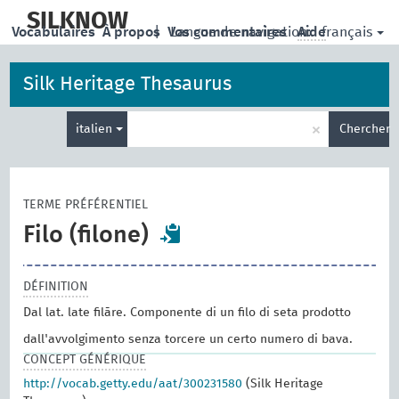
skip
to
SILKNOW
français
Vocabulaires
À propos
|
Vos commentaires
Langue de navigation:
Aide
main
content
Silk Heritage Thesaurus
Entrez
×
italien
Chercher
votre
terme
de
recherche
TERME PRÉFÉRENTIEL
Filo (filone)
DÉFINITION
Dal lat. late filāre. Componente di un filo di seta prodotto
dall'avvolgimento senza torcere un certo numero di bava.
CONCEPT GÉNÉRIQUE
http://vocab.getty.edu/aat/300231580
(Silk Heritage