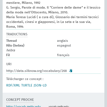
mestiere, Milano, 1992
G. Sergio, Parole di moda. Il "Corriere delle dame" e il lessico
della moda nell'Ottocento, Milano, 2010.
Maria Teresa Lucidi ( a cura di), Glossario dei termini tecnici
occidentali, cinesi e giapponesi, in La seta e la sua via,
Roma, 1994
TRADUCTIONS
Thread
anglais
Hilo (hebra)
espagnol
hebra
Fil
français
URI
http://data.silknow.org/vocabulary/268
Télécharger ce concept :
RDF/XML
TURTLE
JSON-LD
CONCEPT PROCHE
vocab.getty.edu
http://vocab.getty.edu