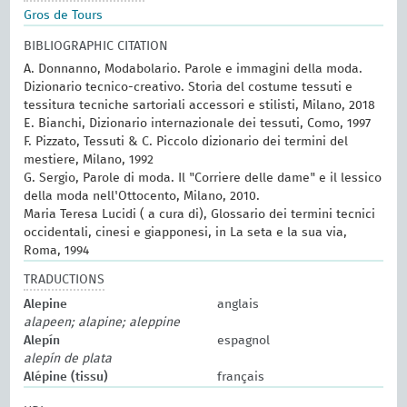
Gros de Tours
BIBLIOGRAPHIC CITATION
A. Donnanno, Modabolario. Parole e immagini della moda.
Dizionario tecnico-creativo. Storia del costume tessuti e
tessitura tecniche sartoriali accessori e stilisti, Milano, 2018
E. Bianchi, Dizionario internazionale dei tessuti, Como, 1997
F. Pizzato, Tessuti & C. Piccolo dizionario dei termini del
mestiere, Milano, 1992
G. Sergio, Parole di moda. Il "Corriere delle dame" e il lessico
della moda nell'Ottocento, Milano, 2010.
Maria Teresa Lucidi ( a cura di), Glossario dei termini tecnici
occidentali, cinesi e giapponesi, in La seta e la sua via,
Roma, 1994
TRADUCTIONS
Alepine
anglais
alapeen; alapine; aleppine
Alepín
espagnol
alepín de plata
Alépine (tissu)
français