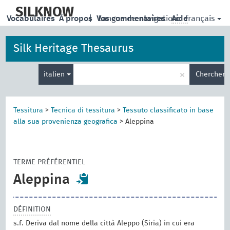
skip
to
SILKNOW
français
Vocabulaires
À propos
|
Vos commentaires
Langue de navigation:
Aide
main
content
Silk Heritage Thesaurus
Entrez
×
italien
Chercher
votre
terme
de
recherche
Tessitura
>
Tecnica di tessitura
>
Tessuto classificato in base
alla sua provenienza geografica
>
Aleppina
TERME PRÉFÉRENTIEL
Aleppina
DÉFINITION
s.f. Deriva dal nome della città Aleppo (Siria) in cui era