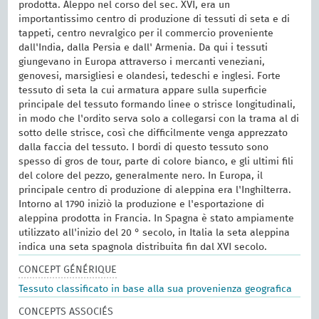
prodotta. Aleppo nel corso del sec. XVI, era un
importantissimo centro di produzione di tessuti di seta e di
tappeti, centro nevralgico per il commercio proveniente
dall'India, dalla Persia e dall' Armenia. Da qui i tessuti
giungevano in Europa attraverso i mercanti veneziani,
genovesi, marsigliesi e olandesi, tedeschi e inglesi. Forte
tessuto di seta la cui armatura appare sulla superficie
principale del tessuto formando linee o strisce longitudinali,
in modo che l'ordito serva solo a collegarsi con la trama al di
sotto delle strisce, così che difficilmente venga apprezzato
dalla faccia del tessuto. I bordi di questo tessuto sono
spesso di gros de tour, parte di colore bianco, e gli ultimi fili
del colore del pezzo, generalmente nero. In Europa, il
principale centro di produzione di aleppina era l'Inghilterra.
Intorno al 1790 iniziò la produzione e l'esportazione di
aleppina prodotta in Francia. In Spagna è stato ampiamente
utilizzato all'inizio del 20 ° secolo, in Italia la seta aleppina
indica una seta spagnola distribuita fin dal XVI secolo.
CONCEPT GÉNÉRIQUE
Tessuto classificato in base alla sua provenienza geografica
CONCEPTS ASSOCIÉS