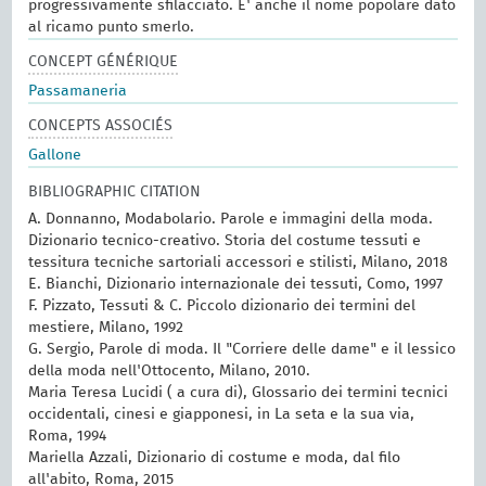
progressivamente sfilacciato. E' anche il nome popolare dato
al ricamo punto smerlo.
CONCEPT GÉNÉRIQUE
Passamaneria
CONCEPTS ASSOCIÉS
Gallone
BIBLIOGRAPHIC CITATION
A. Donnanno, Modabolario. Parole e immagini della moda.
Dizionario tecnico-creativo. Storia del costume tessuti e
tessitura tecniche sartoriali accessori e stilisti, Milano, 2018
E. Bianchi, Dizionario internazionale dei tessuti, Como, 1997
F. Pizzato, Tessuti & C. Piccolo dizionario dei termini del
mestiere, Milano, 1992
G. Sergio, Parole di moda. Il "Corriere delle dame" e il lessico
della moda nell'Ottocento, Milano, 2010.
Maria Teresa Lucidi ( a cura di), Glossario dei termini tecnici
occidentali, cinesi e giapponesi, in La seta e la sua via,
Roma, 1994
Mariella Azzali, Dizionario di costume e moda, dal filo
all'abito, Roma, 2015