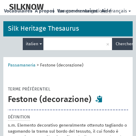
skip
to
SILKNOW
français
Vocabulaires
À propos
|
Vos commentaires
Langue de navigation:
Aide
main
content
Silk Heritage Thesaurus
Entrez
×
italien
Chercher
votre
terme
de
recherche
Passamaneria
>
Festone (decorazione)
TERME PRÉFÉRENTIEL
Festone (decorazione)
DÉFINITION
s.m. Elemento decorativo generalmente ottenuto tagliando o
sagomando la trama sul bordo del tessuto, il cui fondo è