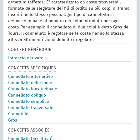
armatura taffetas. E' caratterizzato da coste trasversali,
formate dalle slegature dei fili di ordito su più colpi di trama
inseriti nello stesso passo. Ogni tipo di cannellato si
definisce in base al numero dei colpi introdotti per ogni
costa.Per esempio il cannellato di due colpi è detto Gros de
Tours. Il cannellato è regolare se le coste hanno la stessa
altezza altrimenti viene definito irregolare.
CONCEPT GÉNÉRIQUE
Intreccio derivato
CONCEPTS SPÉCIFIQUES
Cannellato alternativo
Cannellato delle Indie
Cannellato longitudinale
Cannellato obliquo
Cannellato semplice
Cannellato trasversale
Cannetillé
Gros
CONCEPTS ASSOCIÉS
Cannellato (aggettivo)