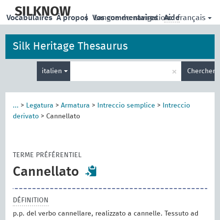
skip
to
SILKNOW
français
Vocabulaires
À propos
|
Vos commentaires
Langue de navigation:
Aide
main
content
Silk Heritage Thesaurus
Entrez
×
italien
Chercher
votre
terme
de
recherche
...
>
Legatura
>
Armatura
>
Intreccio semplice
>
Intreccio
derivato
>
Cannellato
TERME PRÉFÉRENTIEL
Cannellato
DÉFINITION
p.p. del verbo cannellare, realizzato a cannelle. Tessuto ad