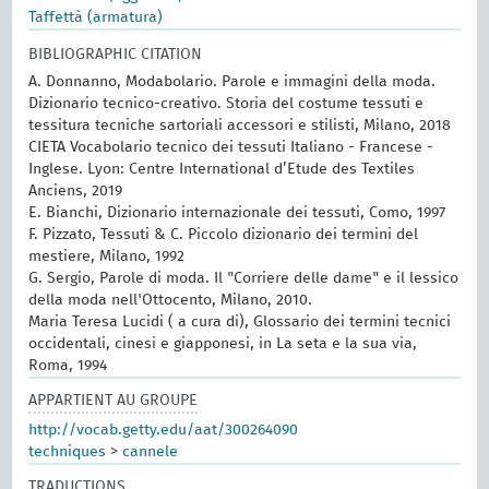
Taffettà (armatura)
BIBLIOGRAPHIC CITATION
A. Donnanno, Modabolario. Parole e immagini della moda.
Dizionario tecnico-creativo. Storia del costume tessuti e
tessitura tecniche sartoriali accessori e stilisti, Milano, 2018
CIETA Vocabolario tecnico dei tessuti Italiano - Francese -
Inglese. Lyon: Centre International d’Etude des Textiles
Anciens, 2019
E. Bianchi, Dizionario internazionale dei tessuti, Como, 1997
F. Pizzato, Tessuti & C. Piccolo dizionario dei termini del
mestiere, Milano, 1992
G. Sergio, Parole di moda. Il "Corriere delle dame" e il lessico
della moda nell'Ottocento, Milano, 2010.
Maria Teresa Lucidi ( a cura di), Glossario dei termini tecnici
occidentali, cinesi e giapponesi, in La seta e la sua via,
Roma, 1994
APPARTIENT AU GROUPE
http://vocab.getty.edu/aat/300264090
techniques
>
cannele
TRADUCTIONS