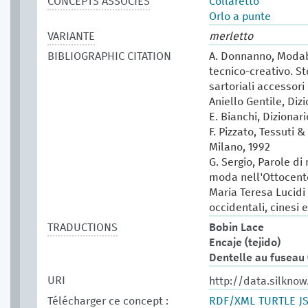
CONCEPTS ASSOCIÉS
Collaretto
Orlo a punte
VARIANTE
merletto
BIBLIOGRAPHIC CITATION
A. Donnanno, Modabo
tecnico-creativo. St
sartoriali accessori 
Aniello Gentile, Diz
E. Bianchi, Dizionar
F. Pizzato, Tessuti &
Milano, 1992
G. Sergio, Parole di
moda nell'Ottocento
Maria Teresa Lucidi (
occidentali, cinesi 
TRADUCTIONS
Bobin Lace
Encaje (tejido)
Dentelle au fuseau 
URI
http://data.silkno
Télécharger ce concept :
RDF/XML
TURTLE
J