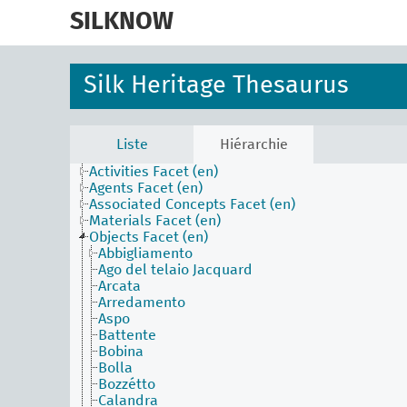
skip
to
SILKNOW
main
content
Silk Heritage Thesaurus
Liste
Hiérarchie
Activities Facet (en)
Agents Facet (en)
Associated Concepts Facet (en)
Materials Facet (en)
Objects Facet (en)
Abbigliamento
Ago del telaio Jacquard
Arcata
Arredamento
Aspo
Battente
Bobina
Bolla
Bozzétto
Calandra