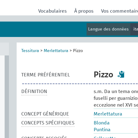
Vocabulaires
À propos
Vos commentai
Langue des données
it
Tessitura
>
Merlettatura
>
Pizzo
Pizzo
TERME PRÉFÉRENTIEL
DÉFINITION
s.m. Da un tema ono
fuselli per guarnizi
eccezione nel XVI s
CONCEPT GÉNÉRIQUE
Merlettatura
CONCEPTS SPÉCIFIQUES
Blonda
Puntina