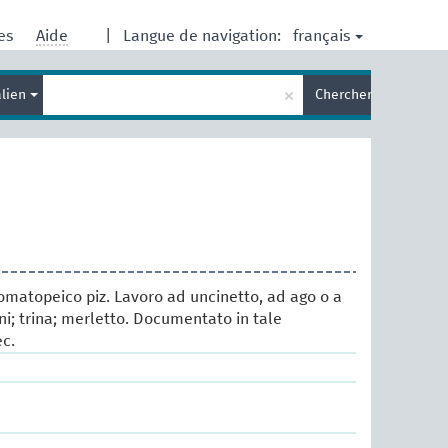
français
res
Aide
|
Langue de navigation:
Entrez
×
alien
Chercher
votre
terme
de
recherche
matopeico piz. Lavoro ad uncinetto, ad ago o a
oni; trina; merletto. Documentato in tale
ec.