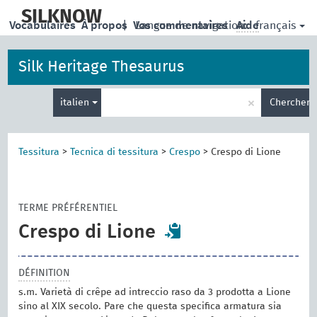
skip
to
SILKNOW
français
Vocabulaires
À propos
|
Vos commentaires
Langue de navigation:
Aide
main
content
Silk Heritage Thesaurus
Entrez
×
italien
Chercher
votre
terme
de
recherche
Tessitura
>
Tecnica di tessitura
>
Crespo
>
Crespo di Lione
TERME PRÉFÉRENTIEL
Crespo di Lione
DÉFINITION
s.m. Varietà di crêpe ad intreccio raso da 3 prodotta a Lione
sino al XIX secolo. Pare che questa specifica armatura sia