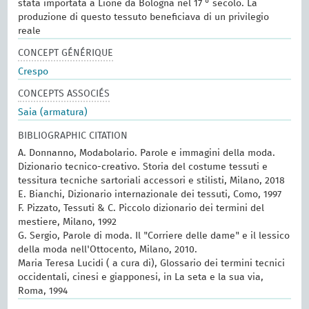
stata importata a Lione da Bologna nel 17 ° secolo. La
produzione di questo tessuto beneficiava di un privilegio
reale
CONCEPT GÉNÉRIQUE
Crespo
CONCEPTS ASSOCIÉS
Saia (armatura)
BIBLIOGRAPHIC CITATION
A. Donnanno, Modabolario. Parole e immagini della moda.
Dizionario tecnico-creativo. Storia del costume tessuti e
tessitura tecniche sartoriali accessori e stilisti, Milano, 2018
E. Bianchi, Dizionario internazionale dei tessuti, Como, 1997
F. Pizzato, Tessuti & C. Piccolo dizionario dei termini del
mestiere, Milano, 1992
G. Sergio, Parole di moda. Il "Corriere delle dame" e il lessico
della moda nell'Ottocento, Milano, 2010.
Maria Teresa Lucidi ( a cura di), Glossario dei termini tecnici
occidentali, cinesi e giapponesi, in La seta e la sua via,
Roma, 1994