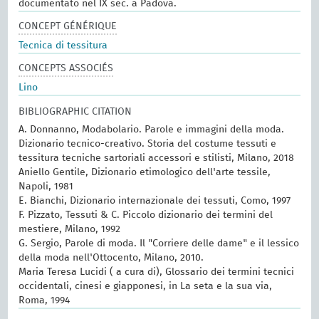
documentato nel IX sec. a Padova.
CONCEPT GÉNÉRIQUE
Tecnica di tessitura
CONCEPTS ASSOCIÉS
Lino
BIBLIOGRAPHIC CITATION
A. Donnanno, Modabolario. Parole e immagini della moda.
Dizionario tecnico-creativo. Storia del costume tessuti e
tessitura tecniche sartoriali accessori e stilisti, Milano, 2018
Aniello Gentile, Dizionario etimologico dell'arte tessile,
Napoli, 1981
E. Bianchi, Dizionario internazionale dei tessuti, Como, 1997
F. Pizzato, Tessuti & C. Piccolo dizionario dei termini del
mestiere, Milano, 1992
G. Sergio, Parole di moda. Il "Corriere delle dame" e il lessico
della moda nell'Ottocento, Milano, 2010.
Maria Teresa Lucidi ( a cura di), Glossario dei termini tecnici
occidentali, cinesi e giapponesi, in La seta e la sua via,
Roma, 1994