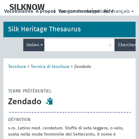
skip
to
SILKNOW
français
Vocabulaires
À propos
|
Vos commentaires
Langue de navigation:
Aide
main
content
Silk Heritage Thesaurus
Entrez
×
italien
Chercher
votre
terme
de
recherche
Tessitura
>
Tecnica di tessitura
>
Zendado
TERME PRÉFÉRENTIEL
Zendado
DÉFINITION
s.m. Latino med. cendatum. Stoffa di seta leggera, o velo,
usata nella moda femminile del Settecento. Il nome è