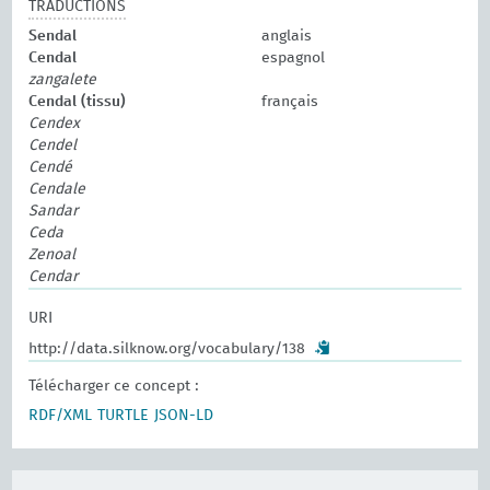
TRADUCTIONS
Sendal
anglais
Cendal
espagnol
zangalete
Cendal (tissu)
français
Cendex
Cendel
Cendé
Cendale
Sandar
Ceda
Zenoal
Cendar
URI
http://data.silknow.org/vocabulary/138
Télécharger ce concept :
RDF/XML
TURTLE
JSON-LD