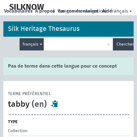
skip
to
SILKNOW
français
Vocabulaires
À propos
|
Vos commentaires
Langue de navigation:
Aide
main
content
Silk Heritage Thesaurus
Entrez
×
français
Chercher
votre
terme
de
recherche
Pas de terme dans cette langue pour ce concept
TERME PRÉFÉRENTIEL
tabby
(en)
TYPE
Collection