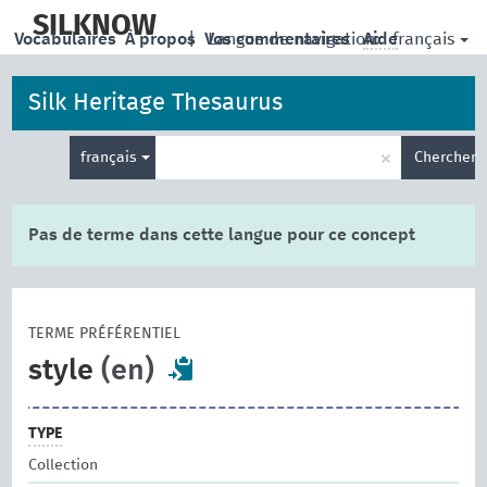
skip
to
SILKNOW
français
Vocabulaires
À propos
|
Vos commentaires
Langue de navigation:
Aide
main
content
Silk Heritage Thesaurus
Entrez
×
français
Chercher
votre
terme
de
recherche
Pas de terme dans cette langue pour ce concept
TERME PRÉFÉRENTIEL
style
(en)
TYPE
Collection